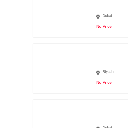
Dubai
No Price
Riyadh
No Price
Dubai