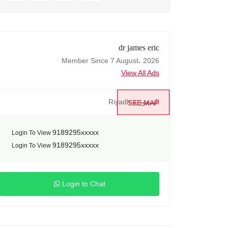
dr james eric
Member Since 7 August، 2026
View All Ads
Riyadh السعودية
SEE MAP
9189295xxxxx
Login To View
9189295xxxxx
Login To View
Login to Chat