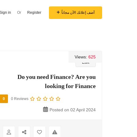
Sign in
Or
Register
أضف إعلانك الآن مجاناً
Views:
625
Edit
Do you need Finance? Are you
looking for Finance
0
0 Reviews
Posted on 02 April 2024