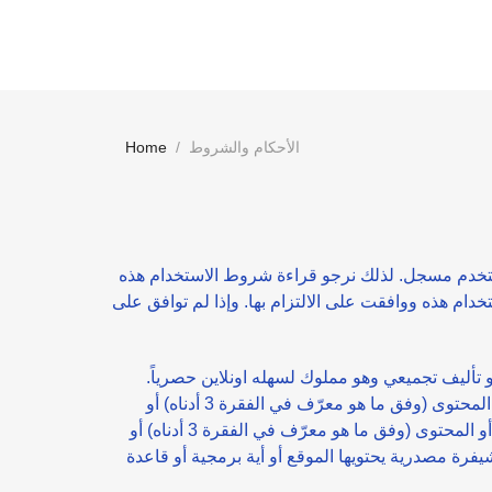
الأحكام والشروط
Home
مستخدم مسجل. لذلك نرجو قراءة شروط الاستخدام هذه
دام هذه ووافقت على الالتزام بها. وإذا لم توافق على
 تأليف تجميعي وهو مملوك لسهله اونلاين حصرياً.
ويتمتع الموقع بالحماية بموجب قوانين ومعاهدات حقوق النشر في مختلف أنحاء العالم. لا يحق لك نسخ أي شيء من الموقع أو المحتوى (وفق ما هو معرّف في الفقرة 3 أدناه) أو
توزيعه أو إعادة إنتاجه أو بيعه أو تأجيره أو نقله أو ترخيص استخدامه للغير أو إعاقته. كما لا يجوز لك تعديل أي شيء في الموقع أو المحتوى (وفق ما هو معرّف في الفقرة 3 أدناه) أو
 الفقرة 3 أدناه). لا يجوز لك تفكيك أو تحليل أي شيفرة مصدرية يحتويها الموقع أو أية برمجية أو قاعدة