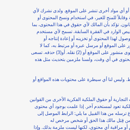
 أو أي مواد أخرى تنشر على الموقع. ولدى نشرك لأي
وقابلاً للمنح للغير، في استخدام ونسخ المحتوى أو
انون. تؤكد بأن المالك لأي حقوق في هذا المحتوى، بما
خيص الوارد في الفقرة السابقة. تسمح لأي مستخدم
ول لهذا المحتوى أو تخزينه أو إعادة إنتاجه أو
 على الموقع أو مرسل عبره أو مرتبط به، كما لا
يمكن اتخاذه مستنداً يمكن الاعتماد عليه بأي حال من الأحوال. تحتفظ سهله اونلاين بحقها في: (1) رفض تداول أو عرض أي محتوى منشور على الموقع أو (2) نقله. أو(3) حذفه. تسعى
لمحتوى في أي وقت، ولسنا ملزمين بتحديث مثل هذه
. وليس لنا أي سيطرة على محتويات هذه المواقع أو
 التجارية أو حقوق الملكية الفكرية الأخرى من القوانين
لكية تعود لمستخدم آخر. إذا علمت بوجود أي محتوى
 ترسله من هذا القبيل ما يلي: الرابط الموصل إلى
رت من قِبَل مالك هذا الحق أو شخص مرخص له
ص أو مراقبة أي محتوى، لكنها ليست ملزمة بذلك. وإذا