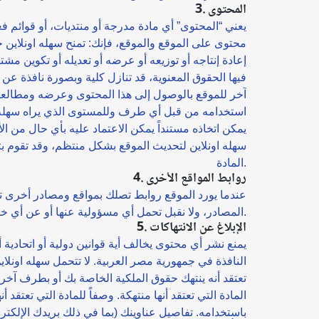
3. المحتوى
يعني “المحتوى” أي مادة مدرجة أو منتديات، أو قوائم 
محتوى على الموقع والموقع، فإنك: تمنح سهله اونلاين حق
إعادة إنتاجه أو توزيعه أو عرضه أو تعديله أو تكوين مش
فيها الحقوق المعنوية، قد تنازل كلية وبصورة نافذة 
آخر للموقع بالوصول إلى هذا المحتوى وعرضه ومطالعته وت
استخدامه من قبل أي طرف وللمستوى الذي يراه سهله اون
سهله اونلاين لتحديث الموقع بشكل منتظم، وقد تقوم 
المادة.
4. روابط المواقع الأخرى
عندما يورد الموقع روابط تصلك بمواقع ومصادر أخرى ت
المصادر، ولا نقبل تحمل أي مسؤولية عنها أو عن أي خسارة أو ضرر يمكن أن ينشأ عن استخدامها.
5. الإبلاغ عن الانتهاكات
يمنع نشر أي محتوى يخالف أية قوانين دولية أو اتحادية أ
النافذة في جمهورية مصر العربية. لا تتحمل سهله اون
تعتقد أنه ينتهك حقوق الملكية الخاصة بك أو بطرف آخر،
المادة التي تعتقد أنها منتهكة. وصفاً للمادة التي تع
باستخدامه. تفاصيل عناوينك (بما في ذلك بريدك الإلكترو