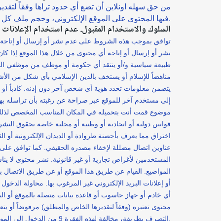
من حق سهله اونلاين أن تضع أي حدود تراها وفقاً لتقد
فيها المحتوى على الموقع الإلكتروني، وحجم ملف كل مادة من مواد المحتوى، وعدد مواد المحتوى التي يمكن نشرها.
9. السلوك والاستخدام المقبول. عدم استخدام الإعلانات 
توافق بموجب هذه الشروط على عدم نشر أو إرسال أو إتاحة أي
نشر أو إرسال أو إتاحة أي محتوى من خلال هذا الموقع إذا كان هذ
طبيعة سياسية و/أو ينتقد أي حكومة أو موظف من موظفي البلدي
مناهضاً للإسلام أو يستخف بالدين الإسلامي بأي شكل من الأ
موضوع قمت أنت بتحميله في المكان المناسب المخصص لذلك. يمثل
قوانين دولية أو اتحادية أو وطنية أو محلية خاصة بحقوق النشر
اختراق مما يعرف بأحصنة طروادة أو الديدان الإلكترونية أو الق
عناوين اتصال مضللة لإخفاء مصدره الحقيقي. كما توافق على 
المستخدمين لأغراض تجارية أو غير قانونية. نشر محتوى لا ين
المواضيع. القيام عن طريق هذا الموقع أو عن طريق الاتصال ب
التصرف بطريقة، مخالفة لهذه الفقرة 9 من الدخول إلى الموقع والموقع.