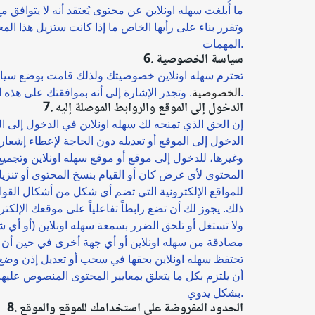
ما أُبلغت سهله اونلاين عن محتوى يُعتقد أنه لا يتوافق
وتقرر بناء على رأيها الخاص ما إذا كانت ستزيل هذا الم
المهمات.
6. سياسة الخصوصية
تحترم سهله اونلاين خصوصيتك ولذلك قامت بوضع سياسة
. وتجدر الإشارة إلى أنه بموافقتك على هذه الشروط، تكون قد وافقت أيضاً على سياسة الخصوصية المعتمدة من قبلنا أيضاً.
الخصوصية
7. الدخول إلى الموقع والروابط الموصلة إليه
إن الحق الذي تمنحه لك سهله اونلاين في الدخول إلى
الدخول إلى الموقع أو تعديله دون الحاجة لإعطاء إشعار 
المحتوى لأي غرض كان أو القيام بنسخ المحتوى أو تنزي
للمواقع الإلكترونية التي تضم أي شكل من أشكال القوائ
ذلك. يجوز لك أن تضع رابطاً تفاعلياً على موقعك الإلك
ولا تستغل أو تلحق الضرر بسمعة سهله اونلاين (أو أي شخ
مصادقة من سهله اونلاين أو أي جهة أخرى في حين أن ذلك
تحتفظ سهله اونلاين بحقها في سحب أو تعديل إذن وضع ا
أن يلتزم بكل ما يتعلق بمعايير المحتوى المنصوص عليه
بشكل يدوي.
8. الحدود المفروضة على استخدامك للموقع والموقع