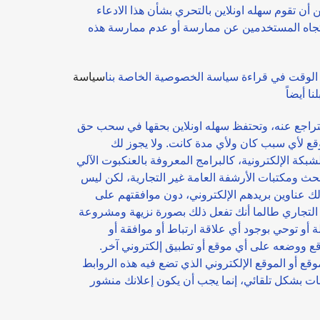
 أن تقوم سهله اونلاين بالتحري بشأن هذا الادعاء
لية تجاه المستخدمين عن ممارسة أو عدم ممارسة هذه
الوقت في قراءة سياسة الخصوصية الخاصة بنا
سياسة
تراجع عنه، وتحتفظ سهله اونلاين بحقها في سحب حق
موقع لأي سبب كان ولأي مدة كانت. ولا يجوز لك
ة بالعنكبوت الآلي robot spider أو برامج scraper وغيرها، للدخول إلى موقع أو موقع سهله اونلاين وتجميع
بحث ومكتبات الأرشفة العامة غير التجارية، لكن ليس
لك عناوين بريدهم الإلكتروني، دون موافقتهم على
ير التجاري طالما أنك تفعل ذلك بصورة نزيهة ومشروعة
 أو توحي بوجود أي علاقة ارتباط أو موافقة أو
وقع ووضعه على أي موقع أو تطبيق إلكتروني آخر.
ع أو الموقع الإلكتروني الذي تضع فيه هذه الروابط
نات بشكل تلقائي، إنما يجب أن يكون إعلانك منشور