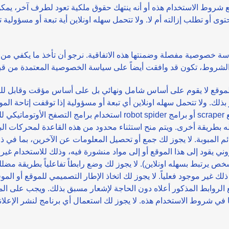
 مع شروط الاستخدام هذه أو أنه ينتهك حقوق ملكية تعود لطرف آخر، يمكن
حتوى أو تطلب إزالته أم لا. ولا تتحمل سهله اونلاين أية تبعة أو مسؤو
 خصوصية مفصلة وضمنتها هذه الاتفاقية. نرجو أن تأخذ ما يكفي من 
 الموقع لا يقوم على أساس شامل ونهائي بل على أساس مؤقت وقابل لل
بذلك. ولا تتحمل سهله اونلاين أي تبعة أو مسؤولية إذا توقفت إتاحة ال
استخدام برامج التصفح الأوتوماتيكي للشبكة الإلكترونية، كالبرامج المعروف
له بطريقة أخرى. ويتم منح استثناء محدود من هذه القاعدة لمحركات ال
م المبوبة. لا يجوز لك جمع أو تحصيل المعلومات عن الآخرين، بما في ذ
تروني يقود إلى هذا الموقع أو إلى مواد منشورة فيه، وذلك للاستخدام غ
ص يرتبط بسهله اونلاين). لا يجوز لك وضع رابطاً تفاعلياً بطريقة مضللة
 غير موجود فعلياً. لا يجوز لك اتخاذ الإطار التصميمي للموقع أو الم
لروابط المذكور أعلاه دون الحاجة لإشعار مسبق بذلك. ويجب على الموق
ا في شروط الاستخدام هذه. لا يجوز لك استعمال أي برنامج لنشر الإعلا