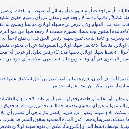
فعاليات، أو مراجعات أو منشورات أو رسائل أو نصوص أو ملفات أو صور
اً شاملاً وعالمياً ودائماً لا رجعة فيه ومعفى من أي رسوم حقوق ملكية 
تقات منه على الدوام ولأي غرض تراه سهله اونلاين مناسباً ويسمح به الق
عن كافة هذه الحقوق وقد منحك بصورة صحيحة لا رجعة فيها حق منح التر
خزينه وإعادة إنتاجه. تمنح سهله اونلاين الحق في أن تمنع لاحقاً أي وص
لاين مناسباً. لا تتحمل سهله اونلاين المسؤولية عن أي محتوى منشور
بتغيير المحتوى في أي وقت. ومع ذلك فقد تنتهي صلاحية أي جزء من ا
قدمها أطراف أخرى، فإن هذه الروابط تقدم من أجل اطلاعك عليها فقط
و وطنية أو محلية أو خاصة بحقوق النشر أو براءات الاختراع أو العلامات
لاين المسؤولية عن أي محتوى يقدمه أحد المستخدمين وينتهك به حقوق م
 يمكنك إبلاغ سهله اونلاين عن طريق (اتصل بنا) يرجى أن تضمن أي إبلاغ
تقد أنها منتهكة. تصريحاً يدحض كون المادة المحمية بحقوق النشر قد نش
ني). توقيعك (بخط اليد أو إلكترونياً). يمكن أن تقوم سهله اونلاين بفح