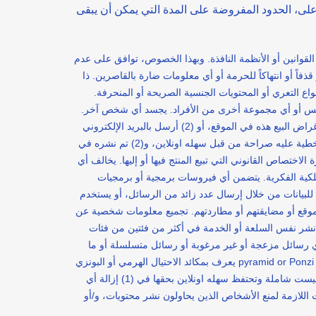
على، الحدود المفروضة على المدة التي يمكن أن يبقى
قوانين أو الأنظمة النافذة. وبهذا الخصوص، توافق على عدم
ذفاً أو انتهاكاً للحرمة أو أي معلومات ضارة بالقاصرين. ذا
ع التعري أو المحتويات الجنسية الصريحة أو المنحرفة.
و جنس أو أي مجموعة أخرى من الأفراد. يجسد أي شخص آخر.
يتضمن معلومات تحدد هوية أي شخص آخر دون إذنه. كاذباً أو مضللاً. يستدرج بيع البضائع أو السلع، إلا إذا (1) تم نشره في المكان المخصص لأغراض البيع هذه في الموقع، أو (2) أرسل بالبريد الإلكتروني
إلى مستخدم آخر للموقع عبر صراحة عن رغبته بأن تراسله بهذا الشأن. يتضمن روابط إلى مواقع إلكترونية أخرى، إلا إذا (1) تمت الموافقة الخطية عليه صراحة من قبل سهله اونلاين، و(2) تم نشره في
تصاص القانوني التي تبيع المنتج فيها أو إليها. يخالف أي
الملكية الفكرية. يتضمن أي فيروسات برمجية أو برمجيات
عي للبيانات من خلال إرسال عدد زائد من الرسائل، أو يستخدم
لموقع أو مضايقتهم أو مطاردتهم. تجميع معلومات شخصية عن
. نشر نفس السلعة أو الخدمة في أكثر من فئتين من فئات
أي رسائل مزعجة أو غير مرغوبة أو رسائل متسلسلة أو ما
يعرف بمكائد الاحتيال الهرمي أو البونزي pyramid or Ponzi schemes أو إعلانات البريد الإلكتروني غير المرغوب بها. محاولة الدخول دون تصريح إلى الموقع أو إلى الخوادم التي يوجد عليها الموقع أو إلى
أي خادم أو جهاز حاسوب أو قاعدة بيانات متصلة بالموقع أو الموقع. وتفادياً للشك، فإن قائمة المحتويات والتصرفات الممنوعة المذكورة أعلاه ليست شاملة وتحتفظ سهله اونلاين بحقها في (1) إزالة أي
ق) مرفوضاً أو يتعارض مع القوانين أو الأنظمة النافذة دون الحاجة لأي إشعار. و(2) اتخاذ الإجراءات اللازمة لمنع الأشخاص الذين يحاولون نشر محتويات، و/أو