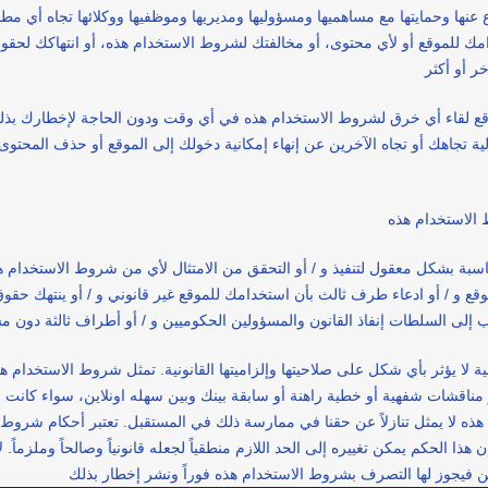
ها وحمايتها مع مساهميها ومسؤوليها ومديريها وموظفيها ووكلائها تجاه أي مطال
امك للموقع أو لأي محتوى، أو مخالفتك لشروط الاستخدام هذه، أو انتهاكك لحقو
قع لقاء أي خرق لشروط الاستخدام هذه في أي وقت ودون الحاجة لإخطارك بذل
ة تجاهك أو تجاه الآخرين عن إنهاء إمكانية دخولك إلى الموقع أو حذف المحتوى
اسبة بشكل معقول لتنفيذ و / أو التحقق من الامتثال لأي من شروط الاستخدام 
وقع و / أو ادعاء طرف ثالث بأن استخدامك للموقع غير قانوني و / أو ينتهك حقو
ا يؤثر بأي شكل على صلاحيتها وإلزاميتها القانونية. تمثل شروط الاستخدام هذه
مناقشات شفهية أو خطية راهنة أو سابقة بينك وبين سهله اونلاين، سواء كانت ص
لا يمثل تنازلاً عن حقنا في ممارسة ذلك في المستقبل. تعتبر أحكام شروط الاس
ن هذا الحكم يمكن تغييره إلى الحد اللازم منطقياً لجعله قانونياً وصالحاً وملز