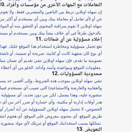
10. التعاملات مع الجهات الأخرى من مؤسسات وأفراد
إن سهله اونلاين تربط بين البائعين والمشترين فقط، ولا تقوم 
عن أو لأي تعامل أو معاملة بينك وبين أي مستخدم أو أكثر من
سهله اونلاين لا تقوم بمراقبة المحتوى أو التحقق منه أو الم
بالدخول طرفاً في أي خلاف ينشأ بينك وبين مستخدم أو مستخدمين آخرين للموقع.
11. إخلاء مسؤولية عن أي ضمانات
تقع تحمل مسؤولية ومخاطرة استخدام هذا الموقع عليك. فهذا 
أي نوع كان شفهية كانت أو كتابية، صريحة أو ضمنية، أو ناشئة
بعمومية ما تقدم، فإن سهله اونلاين تنفي تقديم أي ضمان مم
معلومات الموقع ومواعيده وأمنه وأدائه. الخلو من أي أخطاء أو فيروسات أو البرمجيات الخبيثة كأحصنة طروادة والديدان الإلكترونية والقنابل المنطقية أو غيرها من المواد الخبيثة أو الضارة تقنياً.
12. محدودية المسؤوليات
تنفي سهله اونلاين بموجب هذه الشروط، وإلى أقصى حد يسمح به
والعقابية والعارضة والاستتباعية) التي تصيب أي مستخدم فيما 
منشورة عليه، وهذا يشمل، لكن من دون تحديد، أي مسؤولية عن
هدر أوقات إدارية أو مكتبية. وأي خسارة أو ضرر آخر من أي نوع
الخصوص، لا تتحمل سهله اونلاين المسؤولية عن أية أضرار أو 
طريق الموقع. أي محتوى معروض على الموقع. أي هجوم انتشاري 
تمتلكها بسبب استخدامك الموقع أو تنزيلك لأي مواد منشورة عليه، أو على أي موقع آخر مرتبط به.
13. التعويض