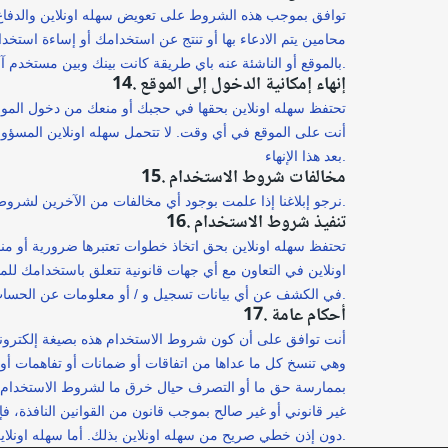
توافق بموجب هذه الشروط على تعويض سهله اونلاين والدفاع عن
محامين يتم الادعاء بها أو تنتج عن استخدامك أو إساءة استخد
بالموقع أو الناشئة عنه باي طريقة كانت بينك وبين مستخدم آخر أو أكثر.
14. إنهاء إمكانية الدخول إلى الموقع
تحتفظ سهله اونلاين بحقها في حجبك أو منعك من دخول المو
أنت على الموقع في أي وقت. لا تتحمل سهله اونلاين المسؤولي
بعد هذا الإنهاء.
15. مخالفات شروط الاستخدام
نرجو إبلاغنا إذا علمت بوجود أي مخالفات من الآخرين لشروط الاستخدام هذه.
16. تنفيذ شروط الاستخدام
تحتفظ سهله اونلاين بحق اتخاذ خطوات تعتبرها ضرورية أو من
اونلاين في التعاون مع أي جهات قانونية تتعلق باستخدامك للم
في الكشف عن أي بيانات تسجيل و / أو معلومات عن الحساب إلى السلطات إنفاذ القانون والمسؤولين الحكوميين و / أو أطراف ثالثة دون مسؤولية تجاهك.
17. أحكام عامة
أنت توافق على أن كون شروط الاستخدام هذه بصيغة إلكترونية ل
وهي تنسخ كل ما عداها من اتفاقات أو ضمانات أو تفاهمات أو 
بممارسة حق ما أو التصرف حيال خرق ما لشروط الاستخدام هذه 
غير قانوني أو غير صالح بموجب قانون من القوانين النافذة، فإ
دون إذن خطي صريح من سهله اونلاين بذلك. أما سهله اونلاين فيجوز لها التصرف بشروط الاستخدام هذه فوراً ونشر إخطار بذلك.