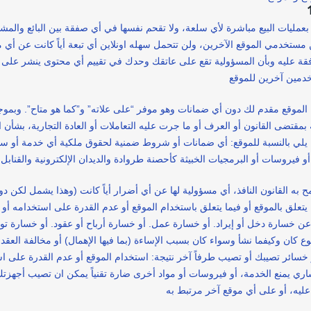
بعمليات البيع مباشرة لأي سلعة، ولا تقحم نفسها في أي صفقة بين البائع والمشتر
 مستخدمي الموقع الآخرين، ولن تتحمل سهله اونلاين أي تبعة أياً كانت عن أي 
وافقة عليه وبأن المسؤولية تقع على عاتقك وحدك في تقييم أي محتوى ينشر على ا
الموقع مقدم لك دون أي ضمانات وهو موفر “على علاته” و”كما هو متاح”. وبموج
 بمقتضى القانون أو العرف أو ما جرت عليه التعاملات أو العادة التجارية، بشأ
ا يلي بالنسبة للموقع: أي ضمانات أو شروط ضمنية لحقوق ملكية أي خدمة أو س
 القانون النافذ، أي مسؤولية لها عن أي أضرار أياً كانت (وهذا يشمل لكن دون
يتعلق بالموقع أو فيما يتعلق باستخدام الموقع أو عدم القدرة على استخدامه أو 
 خسارة دخل أو إيراد. أو خسارة عمل. أو خسارة أرباح أو عقود. أو خسارة توف
 كان وكيفما نشأ وسواء كان بسبب الإساءة (بما فيها الإهمال) أو مخالفة العقد أ
خسائر تصيبك أو تصيب طرفاً آخر نتيجة: استخدام الموقع أو عدم القدرة على اس
يمنع الخدمة، أو فيروسات أو مواد أخرى ضارة تقنياً يمكن ان تصيب أجهزتك الال