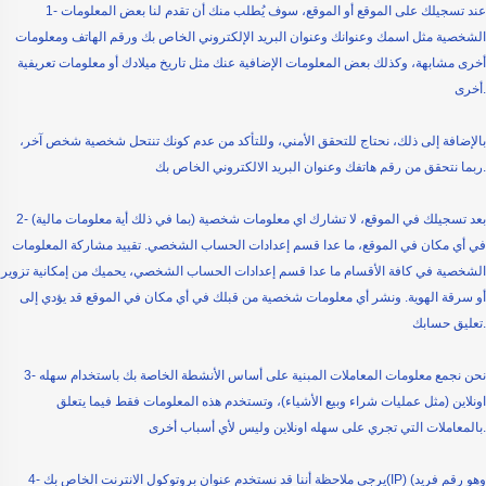
1- عند تسجيلك على الموقع أو الموقع، سوف يُطلب منك أن تقدم لنا بعض المعلومات
الشخصية مثل اسمك وعنوانك وعنوان البريد الإلكتروني الخاص بك ورقم الهاتف ومعلومات
أخرى مشابهة، وكذلك بعض المعلومات الإضافية عنك مثل تاريخ ميلادك أو معلومات تعريفية
أخرى.
بالإضافة إلى ذلك، نحتاج للتحقق الأمني، وللتأكد من عدم كونك تنتحل شخصية شخص آخر،
ربما نتحقق من رقم هاتفك وعنوان البريد الالكتروني الخاص بك.
2- بعد تسجيلك في الموقع، لا تشارك اي معلومات شخصية (بما في ذلك أية معلومات مالية)
في أي مكان في الموقع، ما عدا قسم إعدادات الحساب الشخصي. تقييد مشاركة المعلومات
الشخصية في كافة الأقسام ما عدا قسم إعدادات الحساب الشخصي، يحميك من إمكانية تزوير
أو سرقة الهوية. ونشر أي معلومات شخصية من قبلك في أي مكان في الموقع قد يؤدي إلى
تعليق حسابك.
3- نحن نجمع معلومات المعاملات المبنية على أساس الأنشطة الخاصة بك باستخدام سهله
اونلاين (مثل عمليات شراء وبيع الأشياء)، وتستخدم هذه المعلومات فقط فيما يتعلق
بالمعاملات التي تجري على سهله اونلاين وليس لأي أسباب أخرى.
4- يرجى ملاحظة أننا قد نستخدم عنوان بروتوكول الانترنت الخاص بك(IP) (وهو رقم فريد