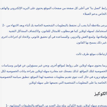
رابط “اتصل بنا” في أعلى كل صفحة من صفحات الموقع يحتوي على البريد الإلكتروني والهاتف
الخاص بدعم العملاء.
2- يرجى ملاحظة أننا يجب أن نحتفظ بالمعلومات الشخصية الخاصة بك أثناء وبعد الانتهاء من
استخدامك لسهله اونلاين كما هو مطلوب للامتثال للقانون، ولاكتشاف المشاكل التقنية
وإصلاحها، ولمنع الغش والتزوير، وللمساعدة في أي تحقيق قانوني، ولاتخاذ اي اجراءات اخرى
غير ذلك يسمح بها القانون.
ارتباطات موقع طرف ثالث
ربما يحتوي سهله اونلاين على روابط لمواقع أخرى. ونحن غير مسؤولين عن قوانين وسياسات
الخصوصية لتلك المواقع. لذلك ننصحك عند مغادرة سهله اونلاين بقراءة بيانات الخصوصية لكل
موقع تزوره في حال كنت تنوي تقديم معلومات شخصية لهذا الموقع. تنطبق سياسة الخصوصية
الخاصة بنا على المعلومات الشخصية التي نجمعها على سهله اونلاين.
الكوكيز
1- يستخدم سهله اونلاين تقنية الكوكيز مثله مثل العديد من المواقع والتطبيقات المشابهة،