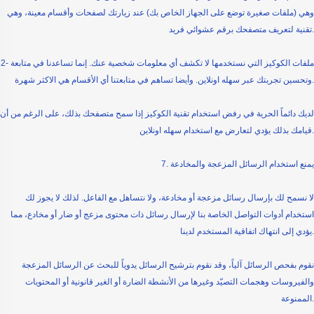
وهي (ملفات صغيرة توضع على الجهاز الخاص بك) عند زيارتك لصفحات وأقسام معينة، وهي
تقنية لتعريف متصفحك برقم عشوائي فريد.
2- ملفات الكوكيز التي نستخدمها لا تكشف أي معلومات شخصية عنك. إنما تساعدنا في متابعة
وتحسين تجربتك عبر سهله اونلاين. وأيضا تساهم في متابعتنا أي الأقسام هي الاكثر شهرة.
لديك دائماً الحرية في رفض استخدام تقنية الكوكيز إذا سمح متصفحك بذلك، على الرغم من أن
قيامك بذلك يؤدي لتعارض مع استخدام سهله اونلاين.
7. يمنع استخدام الرسائل المزعجة والمخادعة
لا نسمح لك بإرسال رسائل مزعجة أو مخادعة، ولا نتساهل مع الفاعل. لذلك لا يجوز لك
استخدام أدوات التواصل الخاصة بنا لإرسال رسائل ذات محتوى مزعج أو ضار أو مخادع، مما
يؤدي إلى انتهاك اتفاقية المستخدم لدينا.
نقوم بفحص الرسائل آلياً، وقد نقوم بترشيح الرسائل يدوياً للبحث عن الرسائل المزعجة
والفيروسات وهجمات التصيّد وغيرها من الأنشطة الضارة أو الغير قانونية أو المحتويات
الممنوعة.