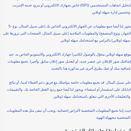
خاص بجهازك الالكتروني أو مزود خدمة الإنترنت (ISP)) لتحليل اتجاهات المستخدمين
وتحسين إدارة سهله اونلاين.
5- يجوز لنا أيضا جمع معلومات عن الجهاز الالكتروني الخاص بك (على سبيل المثال، نوع
الجهاز، ونوع المتصفح) والمعلومات الملاحية (على سبيل المثال، الصفحات التي تزورها على
سهله اونلاين) بالتزامن مع استخدامك سهله اونلاين.
موقع سهله اونلاين مخوّل بالوصول لكاميرا جهازك الالكتروني والاستوديو الخاص به، عند
إضافتك صور للإعلان عن عنصر جديد، أو لتعديل صور إعلان سابق. وأخيرا، نجمع معلومات
إضافية منك أو عنك بطرق أخرى غير مذكورة هنا بالتحديد.
على سبيل المثال: قد نجمع معلومات خاصة بتواصلك مع فريق دعم العملاء لدينا، أو نتائج
اجاباتك على استفسار أو استفتاء، ويجوز لنا أيضا جمع ردود الفعل الخاصة بك، والتقييمات
والتعليقات الأخرى التي تتعلق باستخدامك سهله اونلاين.
حيث إننا نجمع المعلومات الشخصية لأغراض إحصائية، ويجب أن تبقى مثل هذه المعلومات
الشخصية مجهولة الهوية.