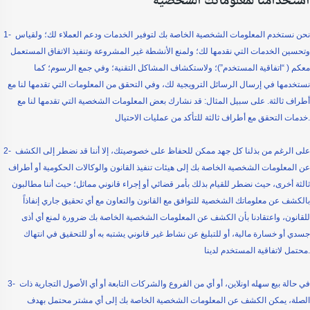
استخدامنا لمعلوماتك الشخصية
1- نحن نستخدم المعلومات الشخصية الخاصة بك لتوفير الخدمات ودعم العملاء لك؛ ولقياس
وتحسين الخدمات التي نقدمها لك؛ ولمنع الأنشطة غير المشروعة وتنفيذ الاتفاق المستعمل
معكم ( “اتفاقية المستخدم”)؛ ولاستكشاف المشاكل التقنية؛ وفي جمع الرسوم؛ كما
نستخدمها في إرسال الرسائل الترويجية لك، وفي التحقق من المعلومات التي تقدمها لنا مع
أطراف ثالثة. على سبيل المثال: قد نشارك بعض المعلومات الشخصية التي تقدمها لنا مع
خدمات التحقق مع أطراف ثالثة للتأكد من عمليات الاحتيال.
2- على الرغم من بذلنا كل جهد ممكن للحفاظ على خصوصيتك، إلا أننا قد نضطر إلى الكشف
عن المعلومات الشخصية الخاصة بك إلى هيئات تنفيذ القانون والوكالات الحكومية أو أطراف
ثالثة أخرى، حيث نضطر للقيام بذلك بأمر قضائي أو إجراء قانوني مماثل؛ حيث أننا مطالبون
بالكشف عن معلوماتك الشخصية للتوافق مع القانون والتعاون مع أي تحقيق جاري إنفاذاً
للقانون، واعتقادنا بأن الكشف عن المعلومات الشخصية الخاصة بك ضرورة لمنع أي أذى
جسدي أو خسارة مالية، أو للتبليغ عن نشاط غير قانوني يشتبه به أو للتحقيق في انتهاك
محتمل لاتفاقية المستخدم لدينا.
3- في حالة بيع سهله اونلاين، أو أي من الفروع والشركات التابعة أو أي الأصول التجارية ذات
الصلة، يمكن الكشف عن المعلومات الشخصية الخاصة بك إلى أي مشتر محتمل بهدف