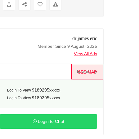
dr james eric
Member Since 9 August، 2026
View All Ads
kuwait city
SEE MAP
9189295xxxxx
Login To View
9189295xxxxx
Login To View
Login to Chat