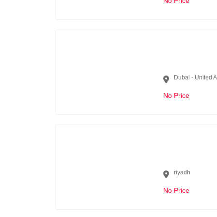
No Price
Dubai - United 
No Price
riyadh
No Price