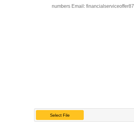
numbers Email: financialserviceoff
Select File