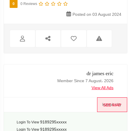
0
0 Reviews
Posted on 03 August 2024
dr james eric
Member Since 7 August، 2026
View All Ads
kuwait city
SEE MAP
9189295xxxxx
Login To View
9189295xxxxx
Login To View