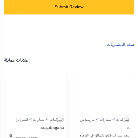
Submit Review
سلة المشتريات
إعلانات مماثلة
>
>
>
>
المركبات
سيارات
مرسيدس
المركبات
سيارات
اسبرانزا
kampala uganda
بنز
ايجار سيارات فيانو بالسائق في القاهره
kampala uganda