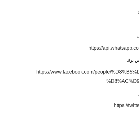
ب
https://api.whatsapp
يس بوك
https://www.facebook.com/people/%D
%D8%AC%D9%
https://twi