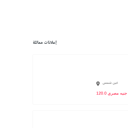
إعلانات مماثلة
عين شمس
120.0 جنيه مصري