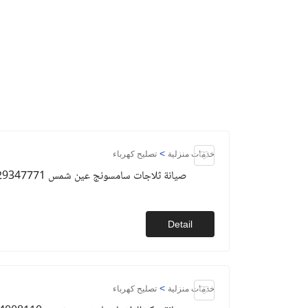
>
خدمات منزلية
تصليح كهرباء
صيانة ثلاجات سامسونج عين شمس 01129347771
Detail
>
خدمات منزلية
تصليح كهرباء