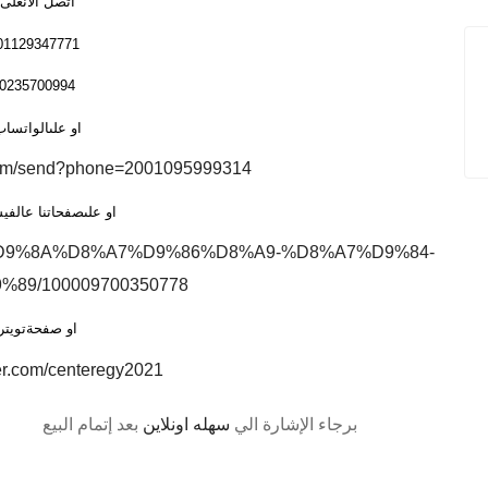
اتصل الانعلى
01129347771
0235700994
او علىالواتسا
.com/send?phone=2001095999314
او علىصفحاتنا عالف
8%B5%D9%8A%D8%A7%D9%86%D8%A9-%D8%A7%D9%84-
89/100009700350778
او صفحةتويتر
tter.com/centeregy2021
برجاء الإشارة الي
سهله اونلاين
بعد إتمام البيع