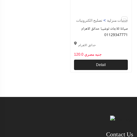
>
خدمات منزلية
تصليح الكترونيات
صيانة ثلاجات توشيبا حدائق الاهرام
01129347771
حدائق الاهرام
120.0 جنيه مصري
Detail
Contact Us