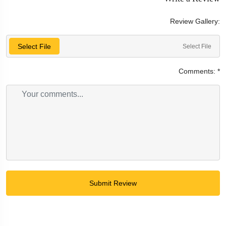
Review Gallery:
Select File
Select File
Comments:
*
Submit Review