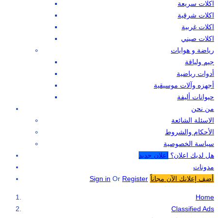
اكلات سريعة
اكلات شرقية
اكلات غربية
اكلات صيني
رياضة و هوايات
جيم ولياقة
أدوات رياضية
أجهزه وآلات موسيقية
حيوانات أليفة
من نحن
الاسئلة الشائعة
الأحكام والشروط
سياسة الخصوصية
هل لديك اعلان؟
اعلان جديد
مدونات
أضف إعلانك الآن مجاناً
Register
Or
Sign in
Home
Classified Ads