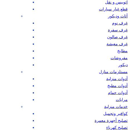
اتوبيس و نقل
قطع غيار سيارات
أثاث وديكور
غرف نوم
غرف سفرة
غرف صالون
غرف معيشة
مطابخ
مفروشات
ديكور
مستلزمات منازل
أدوات منزلية
أدوات مطبخ
أدوات حمام
مرايات
خدمات منزلية
كوافير وتجميل
تصليح أجهزة معمرة
تصليح كهرباء