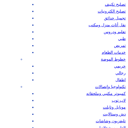
تصليح تكييف
تصليح الكترونيات
تجميل حدائق
نقل أثاث منزل ومكتب
تعليم ودروس
طبي
تمريض
خدمات الطعام
خطوط الموضة
حريمي
رجالي
اطفال
تكنولوجيا وإتصالات
كمبيوتر مكتبي وملحقاته
لاب توب
موبايل وتابلت
دش وستالايت
تليفزيون وشاشات
العاب ومشغلاتها