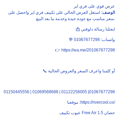
عرض قوي على فري اير
الوصف:
استغل العرض الحالي على تكييف فري اير واحصل على
سعر مناسب مع جودة جيدة وخدمة ما بعد البيع.
📩 ابعتلنا رسالة دلوقتي
💬 واتساب: 01067677298
👉 https://wa.me/201067677298
📞 أو كلمنا واعرف السعر والعروض الحالية
01150445556 | 01069568688 | 01122256005 |01067677298
موقعنا :https://rivercool.co/
عيوب تكييف Free Air 1.5 حصان