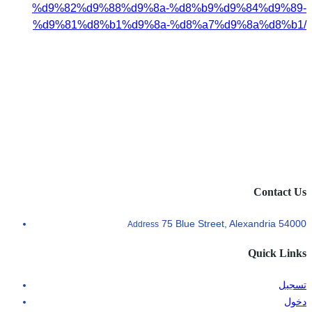
%d9%82%d9%88%d9%8a-%d8%b9%d9%84%d9%89-
%d9%81%d8%b1%d9%8a-%d8%a7%d9%8a%d8%b1/
Contact Us
75 Blue Street, Alexandria 54000
Address
Quick Links
تسجيل
دخول