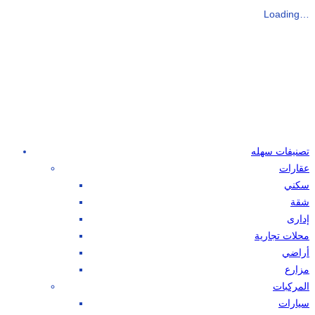
Loading…
تصنيفات سهله
عقارات
سكني
شقة
إدارى
محلات تجارية
أراضي
مزارع
المركبات
سيارات