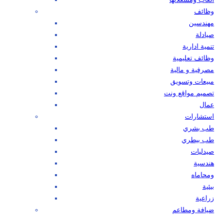
وظائف
مهندسين
صيادلة
تنمية ادارية
وظائف تعليمية
مصرفية و مالية
مبيعات وتسويق
تصميم مواقع ونت
عمال
استشارات
طب بشري
طب بيطري
صيدليات
هندسية
ومحاماه
بيئية
زراعية
ضيافة ومطاعم