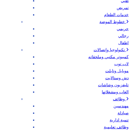
طبي
تمريض
خدمات الطعام
خطوط الموضة
حريمي
رجالي
اطفال
تكنولوجيا وإتصالات
كمبيوتر مكتبي وملحقاته
لاب توب
موبايل وتابلت
دش وستالايت
تليفزيون وشاشات
العاب ومشغلاتها
وظائف
مهندسين
صيادلة
تنمية ادارية
وظائف تعليمية