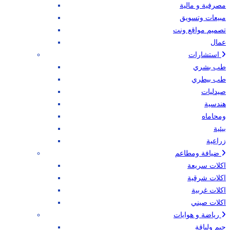
مصرفية و مالية
مبيعات وتسويق
تصميم مواقع ونت
عمال
استشارات
طب بشري
طب بيطري
صيدليات
هندسية
ومحاماه
بيئية
زراعية
ضيافة ومطاعم
اكلات سريعة
اكلات شرقية
اكلات غربية
اكلات صيني
رياضة و هوايات
جيم ولياقة