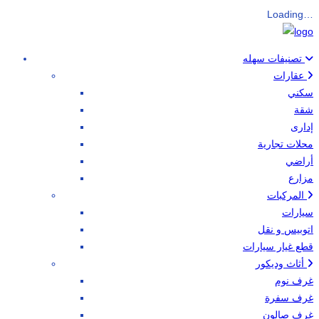
Loading…
تصنيفات سهله
عقارات
سكني
شقة
إدارى
محلات تجارية
أراضي
مزارع
المركبات
سيارات
اتوبيس و نقل
قطع غيار سيارات
أثاث وديكور
غرف نوم
غرف سفرة
غرف صالون