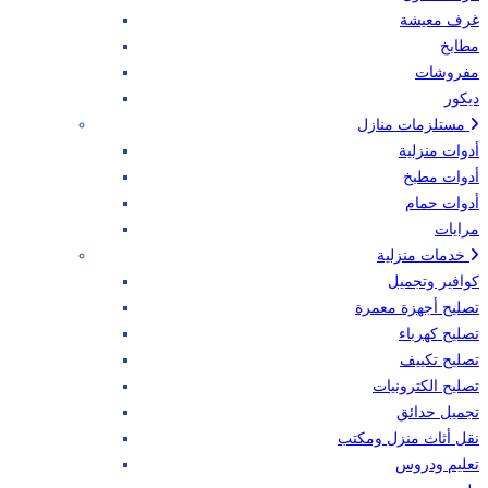
غرف معيشة
مطابخ
مفروشات
ديكور
مستلزمات منازل
أدوات منزلية
أدوات مطبخ
أدوات حمام
مرايات
خدمات منزلية
كوافير وتجميل
تصليح أجهزة معمرة
تصليح كهرباء
تصليح تكييف
تصليح الكترونيات
تجميل حدائق
نقل أثاث منزل ومكتب
تعليم ودروس