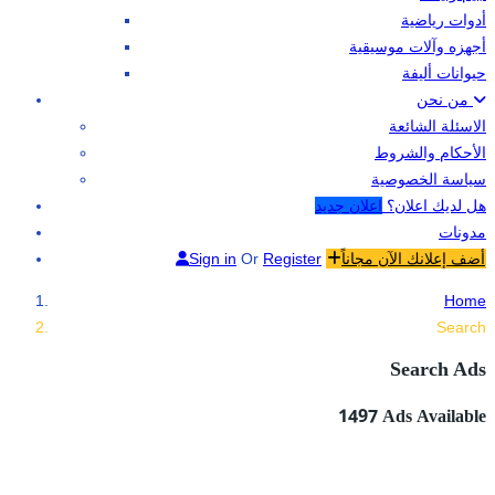
أدوات رياضية
أجهزه وآلات موسيقية
حيوانات أليفة
من نحن
الاسئلة الشائعة
الأحكام والشروط
سياسة الخصوصية
هل لديك اعلان؟
اعلان جديد
مدونات
أضف إعلانك الآن مجاناً
Register
Or
Sign in
Home
Search
Search Ads
1497
Ads Available