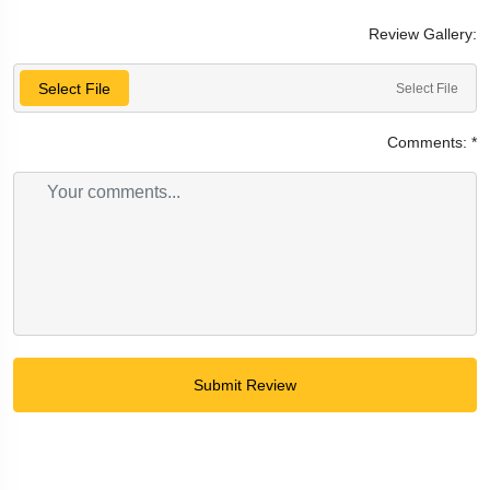
Review Gallery:
Select File
Select File
Comments:
*
Submit Review