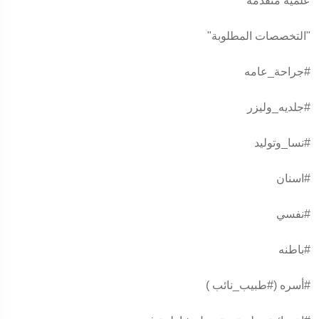
علمية متقدمة"
"التخصصات المطلوبة"
#جراحة_عامه
#جلديه_وليزر
#نسا_وتوليد
#اسنان
#نفسي
#باطنه
#أسره
(
#طبيب_نائب
)