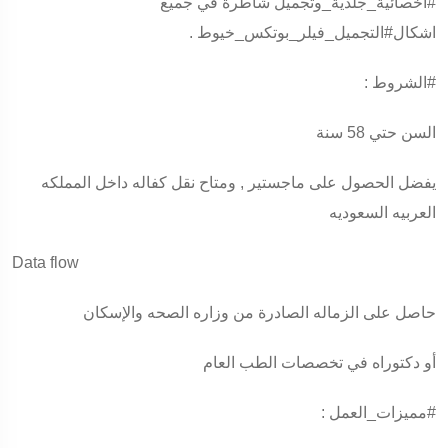
#اخصائية_جلدية_وتجميل
شاطرة في جميع
اشكال#التجميل_فيلر_بوتكس_خيوط .
#الشروط
:
السن حتي 58 سنة
يفضل الحصول على ماجستير , ومتاح نقل كفاله داخل المملكه
العربيه السعوديه
Data flow
حاصل على الزماله الصادرة من وزاره الصحه والإسكان
أو دكتوراه في تخصصات الطب العام
#مميزات_العمل
: