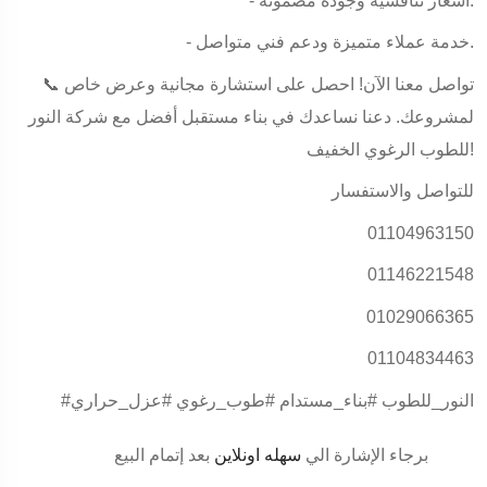
- أسعار تنافسية وجودة مضمونة.
- خدمة عملاء متميزة ودعم فني متواصل.
📞 تواصل معنا الآن! احصل على استشارة مجانية وعرض خاص
لمشروعك. دعنا نساعدك في بناء مستقبل أفضل مع شركة النور
للطوب الرغوي الخفيف!
للتواصل والاستفسار
01104963150
01146221548
01029066365
01104834463
#النور_للطوب #بناء_مستدام #طوب_رغوي #عزل_حراري
برجاء الإشارة الي
سهله اونلاين
بعد إتمام البيع