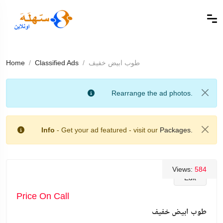
طوب ابيض خفيف
Classified Ads
Home
Rearrange the ad photos.
Info
- Get your ad featured - visit our
Packages.
Views:
584
Edit
Price On Call
طوب ابيض خفيف