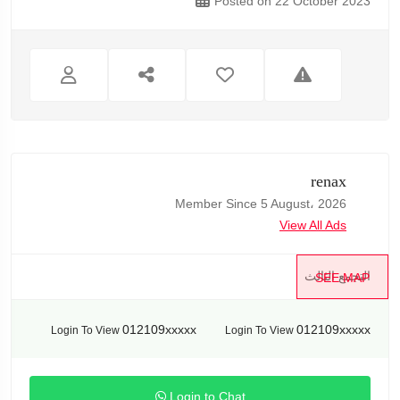
Posted on 22 October 2023
renax
Member Since 5 August، 2026
View All Ads
التجمع الثالث
SEE MAP
012109xxxxx
012109xxxxx
Login To View
Login To View
Login to Chat