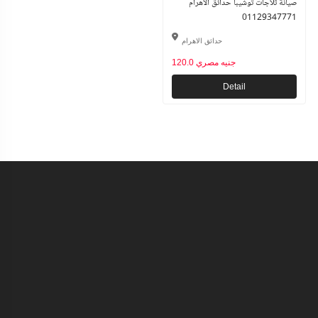
صيانة ثلاجات توشيبا حدائق الاهرام
01129347771
حدائق الاهرام
120.0 جنيه مصري
Detail