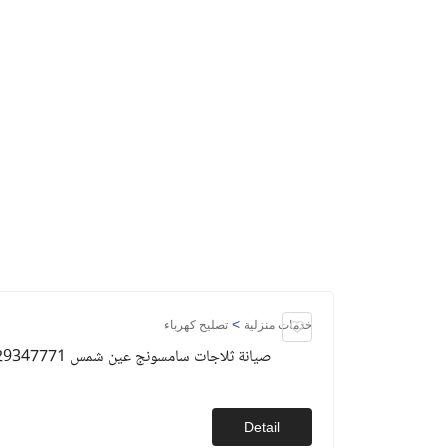
>
خدمات منزلية
تصليح كهرباء
صيانة ثلاجات سامسونج عين شمس 01129347771
Detail