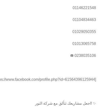
01146221548
01104834463
01029050355
01013065758
☎️ 0238035106
🌐 **زوروا موقعنا الإلكتروني: [://www.facebook.com/profile.php?id=61564396125944
اجعل مشاريعك تتألق مع شركة النور! ✨