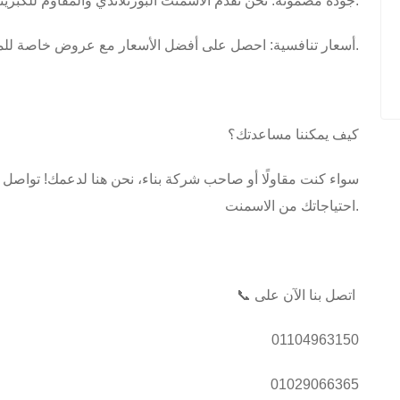
- جودة مضمونة: نحن نقدم الاسمنت البورتلاندي والمقاوم للكبريتات، مع ضمان جودة عالية تلبي المعايير الدولية.
-أسعار تنافسية: احصل على أفضل الأسعار مع عروض خاصة للمشاريع الكبيرة.
كيف يمكننا مساعدتك؟
سواء كنت مقاولًا أو صاحب شركة بناء، نحن هنا لدعمك! تواصل
احتياجاتك من الاسمنت.
📞 اتصل بنا الآن على
01104963150
01029066365