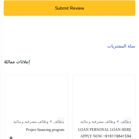
Submit Review
سلة المشتريات
إعلانات مماثلة
>
>
وظائف
وظائف مصرفية و مالية
وظائف
وظائف مصرفية و مالية
Project financing program
LOAN PERSONAL LOAN HERE
APPLY NOW +918119841594