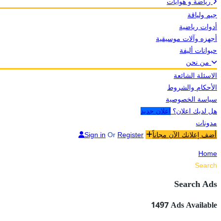
رياضة و هوايات
جيم ولياقة
أدوات رياضية
أجهزه وآلات موسيقية
حيوانات أليفة
من نحن
الاسئلة الشائعة
الأحكام والشروط
سياسة الخصوصية
هل لديك اعلان؟
اعلان جديد
مدونات
Sign in
Or
Register
أضف إعلانك الآن مجاناً
Home
Search
Search Ads
1497
Ads Available