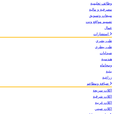
وظائف تعليمية
مصرفية و مالية
مبيعات وتسويق
تصميم مواقع ونت
عمال
استشارات
طب بشري
طب بيطري
صيدليات
هندسية
ومحاماه
بيئية
زراعية
ضيافة ومطاعم
اكلات سريعة
اكلات شرقية
اكلات غربية
اكلات صيني