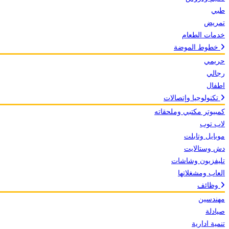
طبي
تمريض
خدمات الطعام
خطوط الموضة
حريمي
رجالي
اطفال
تكنولوجيا وإتصالات
كمبيوتر مكتبي وملحقاته
لاب توب
موبايل وتابلت
دش وستالايت
تليفزيون وشاشات
العاب ومشغلاتها
وظائف
مهندسين
صيادلة
تنمية ادارية