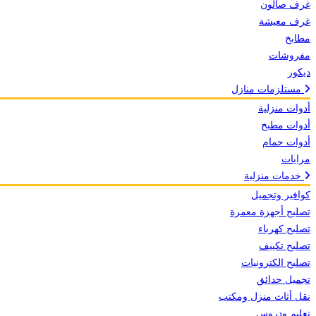
غرف صالون
غرف معيشة
مطابخ
مفروشات
ديكور
مستلزمات منازل
أدوات منزلية
أدوات مطبخ
أدوات حمام
مرايات
خدمات منزلية
كوافير وتجميل
تصليح أجهزة معمرة
تصليح كهرباء
تصليح تكييف
تصليح الكترونيات
تجميل حدائق
نقل أثاث منزل ومكتب
تعليم ودروس