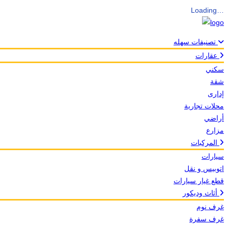
Loading…
تصنيفات سهله
عقارات
سكني
شقة
إدارى
محلات تجارية
أراضي
مزارع
المركبات
سيارات
اتوبيس و نقل
قطع غيار سيارات
أثاث وديكور
غرف نوم
غرف سفرة