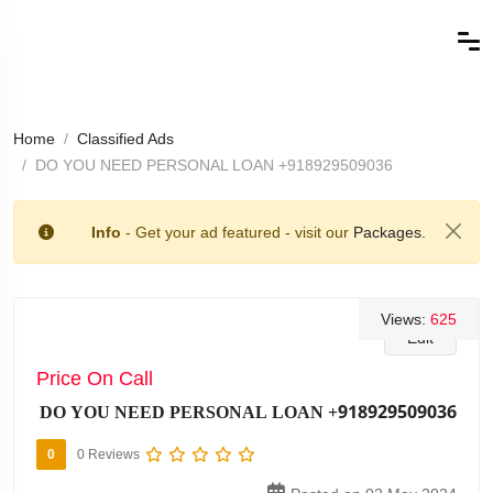
Home
Classified Ads
DO YOU NEED PERSONAL LOAN +918929509036
Info
- Get your ad featured - visit our
Packages.
Views:
625
Edit
Price On Call
DO YOU NEED PERSONAL LOAN +918929509036
0
0 Reviews