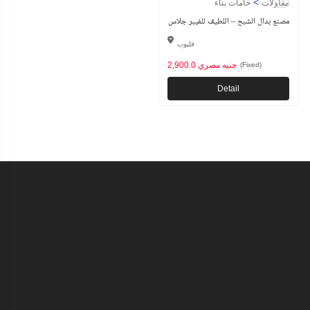
>
مقاولات
خامات بناء
مصنع بدال الشبح – اللطيف للفيبر جلاس
قليوب
2,900.0 جنيه مصري
(Fixed)
Detail