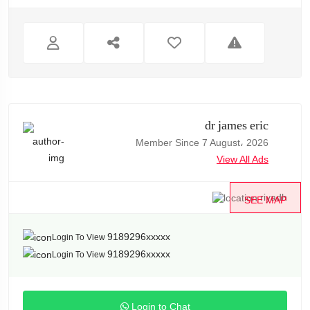
dr james eric
Member Since 7 August، 2026
View All Ads
riyadh
SEE MAP
9189296xxxxx
Login To View
9189296xxxxx
Login To View
Login to Chat