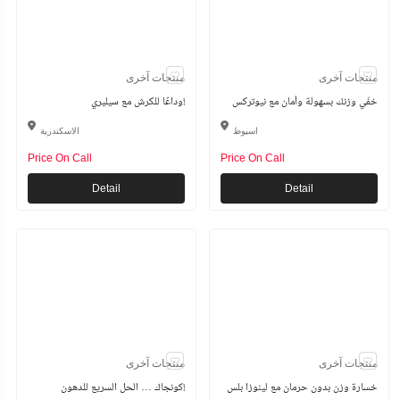
منتجات آخرى
منتجات آخرى
خفّي وزنك بسهولة وأمان مع نيوتركس
وداعًا للكرش مع سيليري!
اسيوط
الاسكندرية
Price On Call
Price On Call
Detail
Detail
منتجات آخرى
منتجات آخرى
خسارة وزن بدون حرمان مع لينوزا بلس
كونجاك … الحل السريع للدهون!