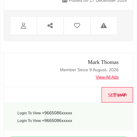
Posted on 17 December 2024
Mark Thomas
Member Since 9 August، 2026
View All Ads
Riyadh
SEE MAP
+9665086xxxxx
Login To View
+9665086xxxxx
Login To View