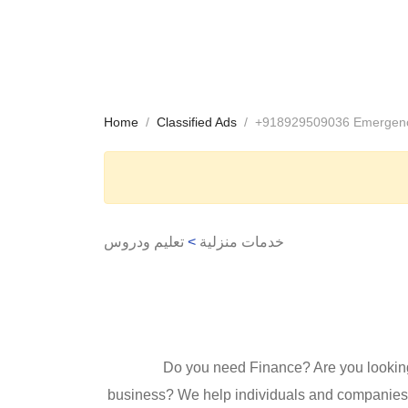
Home
Classified Ads
+918929509036 Emergency
تعليم ودروس
>
خدمات منزلية
Do you need Finance? Are you looking 
business? We help individuals and companies t