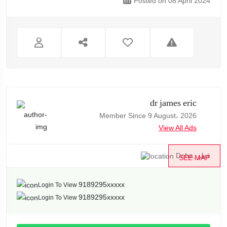
Posted on 08 April 2024
dr james eric
Member Since 9 August، 2026
View All Ads
Doha, قطر
SEE MAP
9189295xxxxx
Login To View
9189295xxxxx
Login To View