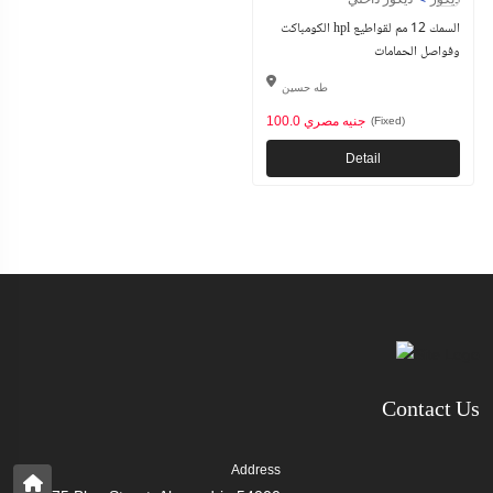
الكومباكت hpl السمك 12 مم لقواطيع
وفواصل الحمامات
طه حسين
100.0 جنيه مصري
(Fixed)
Detail
Contact Us
Address