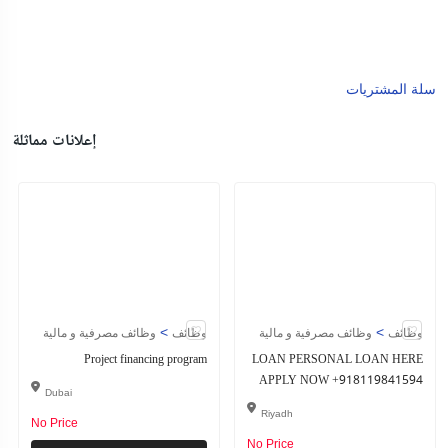
سلة المشتريات
إعلانات مماثلة
>
>
وظائف
وظائف مصرفية و مالية
وظائف
وظائف مصرفية و مالية
Project financing program
LOAN PERSONAL LOAN HERE
APPLY NOW +918119841594
Dubai
Riyadh
No Price
No Price