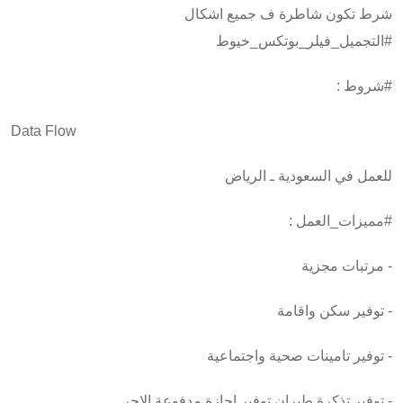
شرط تكون شاطرة ف جميع اشكال
#التجميل_فيلر_بوتكس_خيوط
#شروط
:
Data Flow
للعمل في السعودية ـ الرياض
#مميزات_العمل
:
- مرتبات مجزية
- توفير سكن واقامة
- توفير تامينات صحية واجتماعية
- توفير تذكرة طيران توفير اجازة مدفوعة الاجر