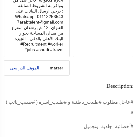
اجازة مدفوعة الاجر على من
يتوافر به الشروط السابقة
يرجي ارسال البيانات على :
Whatsapp: 01113253543
7arabtalent@gmail.com
العنوان: 13 ش رشدان متفرع
من ميدان المساحة بجوار
البنك الأهلي بالدقي - الجيزه
#Recruitment #worker
#jobs #saudi #travel
matser
المؤهل الدراسي :
Description:
#عاجل
مطلوب
#طبيب_باطنية
و
#طبيب_اسره
(
#طبيب_نائب
)
و
#أخصائية_جلدية_وتجميل