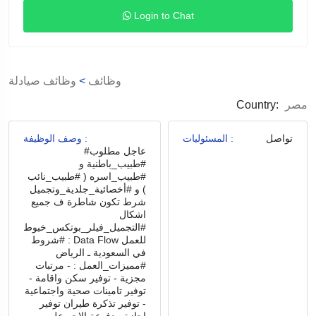
Login to Chat
وظائف
>
وظائف صيادلة
مصر
Country:
تواصل
المسئوليات :
وصف الوظيفة :
#عاجل مطلوب
#طبيب_باطنية و
#طبيب_اسره ( #طبيب_نائب
) و #أخصائية_جلدية_وتجميل
شرط تكون شاطرة ف جميع
اشكال
#التجميل_فيلر_بوتكس_خيوط
#شروط : Data Flow للعمل
في السعودية ـ الرياض
#مميزات_العمل : - مرتبات
مجزية - توفير سكن واقامة -
توفير تامينات صحية واجتماعية
- توفير تذكرة طيران توفير