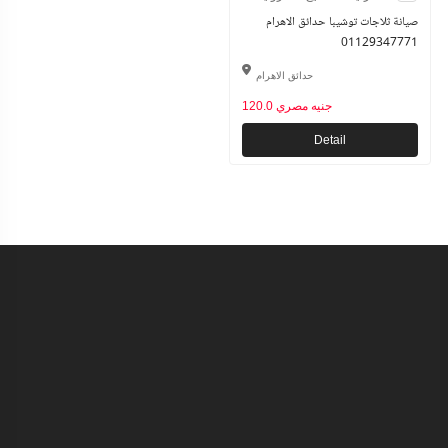
صيانة ثلاجات توشيبا حدائق الاهرام
01129347771
حدائق الاهرام
120.0 جنيه مصري
Detail