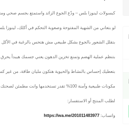
كبسولات لينوزا بلس – ودّع الجوع الزائد واستمتع بجسم صحي وم
لو بتعاني من الشهية المفتوحة وصعوبة التحكم في أكلك، لينوزا بل
بتقلل الشعور بالجوع بشكل طبيعي مش هتحس بالرغبة في الأكل 
بتنظم عملية الهضم وتمنع تخزين الدهون يعني جسمك هيبدأ يحرق ا
بتعطيك إحساس بالنشاط والحيوية هتكون مليان طاقة، من غير كس
مكونات طبيعية وآمنة 100% تقدر تستخدمها وانت مطمئن لصحتك، بدون أي مواد ضارة.
لطلب المنتج أو الاستفسار:
واتساب:
https://wa.me/201011483977