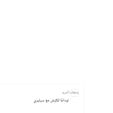
منتجات آخرى
وداعًا للكرش مع سيليري!