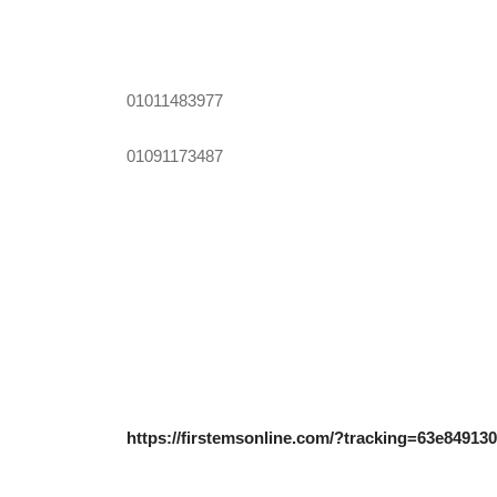
01011483977
01091173487
https://firstemsonline.com/?tracking=63e84913