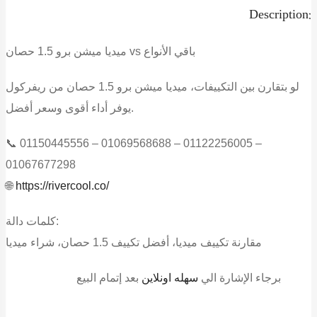
Description:
ميديا ميشن برو 1.5 حصان vs باقي الأنواع
لو بتقارن بين التكييفات، ميديا ميشن برو 1.5 حصان من
ريفركول
يوفر أداء أقوى وسعر أفضل.
📞 01150445556 – 01069568688 – 01122256005 –
01067677298
🌐
https://rivercool.co/
كلمات دالة:
مقارنة تكييف ميديا، أفضل تكييف 1.5 حصان، شراء ميديا
برجاء الإشارة الي
سهله اونلاين
بعد إتمام البيع