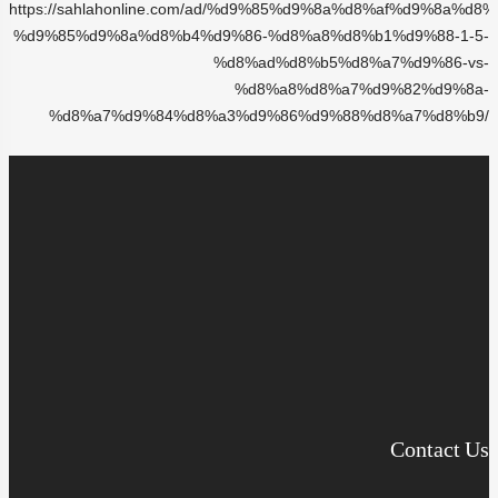
https://sahlahonline.com/ad/%d9%85%d9%8a%d8%af%d9%8a%d8%
%d9%85%d9%8a%d8%b4%d9%86-%d8%a8%d8%b1%d9%88-1-5-
%d8%ad%d8%b5%d8%a7%d9%86-vs-
%d8%a8%d8%a7%d9%82%d9%8a-
%d8%a7%d9%84%d8%a3%d9%86%d9%88%d8%a7%d8%b9/
Contact Us