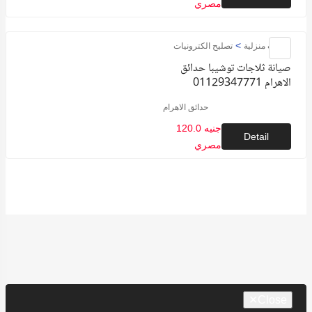
مصري
>
خدمات منزلية
تصليح الكترونيات
صيانة ثلاجات توشيبا حدائق
الاهرام 01129347771
حدائق الاهرام
120.0 جنيه
Detail
مصري
✕
Close