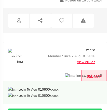
Posted on 16 July 2024
mero
Member Since 7 August، 2026
View All Ads
الفيوم الجديدة
SEE MAP
010600xxxxx
Login To View
010600xxxxx
Login To View