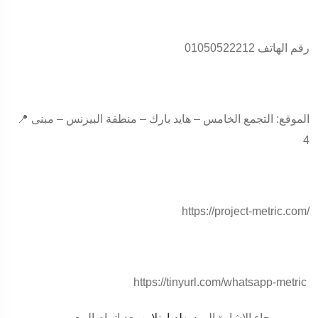
رقم الهاتف 01050522212
📍 الموقع: التجمع الخامس – هايد بارك – منطقة البيزنس – مبنى
4
https://project-metric.com/
https://tinyurl.com/whatsapp-metric
برجاء الإشارة الي
سهله اونلاين
بعد إتمام البيع