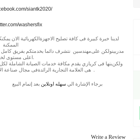
acebook.com/siantk2020/
witter.com/washersfix
لدينا خبرة كبيرة فى كافة تصليح الاجهزةالكهربائية الان يمكن
الممكنة
مدربينولكن على
مهندسين
نتشرف دائما بخدمتكم بفريق كامل م
.
اعلى مستوى لخ
ولكن
بنها
فى
كريازي
يقدم مكافة خدمات الصيانة الشاملة لكل
.
هى العلامة التجارية الرائدةفى مجال صناعة الا
برجاء الإشارة الي
سهله اونلاين
بعد إتمام البيع
Write a Review