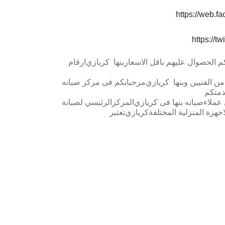
https://web.f
https://t
كم الحصوال عليهم باقل الاسعار
بنها
كريازي
ارقام
ن الفنيين و
بنها
كريازي
مرحبابكم فى مركز صيانه
دمتكم
 عملاءصيانه
بنها
فى
كريازي
المركزالرئيسي لصيانة
جهزة المنزلية المختلفة
كريازي
تعتبر