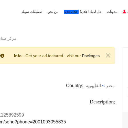
مدونات
هل لديك اعلان؟
اعلان جديد
من نحن
تصنيفات سهله
مركز صيانة كريا
Info
- Get your ad featured - visit our
Packages.
مصر
>
القليوبية
Country:
Description:
1125892599
.com/send?phone=2001093055835