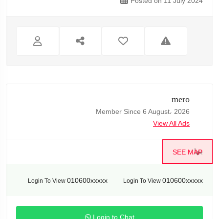
Posted on 11 July 2024
mero
Member Since 6 August، 2026
View All Ads
بنها
SEE MAP
010600xxxxx
010600xxxxx
Login To View
Login To View
Login to Chat