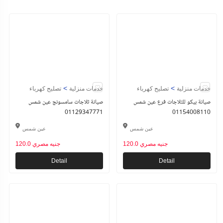
>
>
خدمات منزلية
تصليح كهرباء
خدمات منزلية
تصليح كهرباء
صيانة بيكو للثلاجات فرع عين شمس
صيانة ثلاجات سامسونج عين شمس
01129347771
01154008110
عين شمس
عين شمس
120.0 جنيه مصري
120.0 جنيه مصري
Detail
Detail