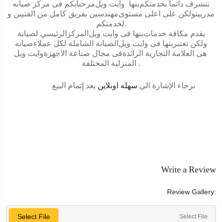
نتشرف دائما بخدمتكم
بنها
وايت ويل
مرحبابكم فى مركز صيانه
مدربينولكن على اعلى مستوى
مهندسين
بفريق كامل من الفنيين و
.
لخدمتكم
يقدم مكافة خدمات
بنها
فى
وايت ويل
المركزالرئيسي لصيانة
ولكن تعتبر
بنها
فى
وايت ويل
الصيانة الشاملة لكل عملاءصيانه
هى العلامة التجارية الرائدةفى مجال صناعة الاجهزة
وايت ويل
.
المنزلية المختلفة
برجاء الإشارة الي
سهله اونلاين
بعد إتمام البيع
Write a Review
Review Gallery:
Select File
Select File