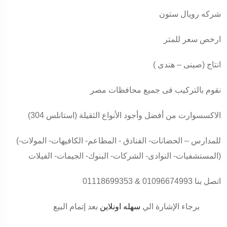
شركه رويال ستون
ارخص سعر للمتر
انتاج (صينى – هندى )
نقوم بالتركيب فى جميع محافظات مصر
الاكسسوارت من أفضل وأجود الأنواع الثقيلة (استانلس 304)
(للمدارس – الحضانات- الفنادق - المطاعم- الكافيهات- المولات-
المستشفيات- النوادى- الشركات- البنوك- الجيمات- الفيلات)
اتصل بنا 01096674993 & 01118699353
برجاء الإشارة الي
سهله اونلاين
بعد إتمام البيع