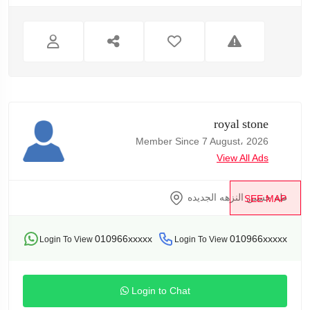
royal stone
Member Since 7 August، 2026
View All Ads
طه حسين النزهه الجديده
SEE MAP
010966xxxxx
010966xxxxx
Login To View
Login To View
Login to Chat