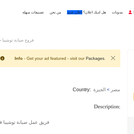
مدونات
هل لديك اعلان؟
اعلان جديد
من نحن
تصنيفات سهله
فروع صيانة توشيبا حدائق ال
Info
- Get your ad featured - visit our
Packages.
مصر
>
الجيزة
Country:
Description:
فريق عمل صيانة توشيبا فى