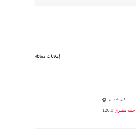
إعلانات مماثلة
عين شمس
120.0 جنيه مصري