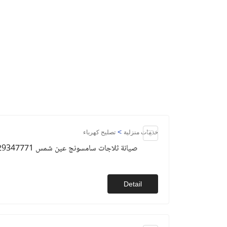
>
خدمات منزلية
تصليح كهرباء
صيانة ثلاجات سامسونج عين شمس 01129347771
Detail