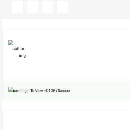
+010676xxxxx
Login To View