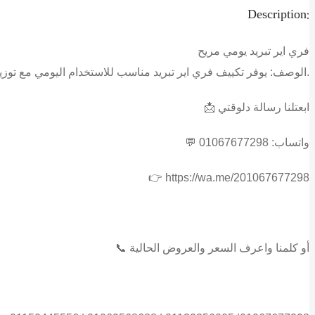
Description:
فري اير تبريد يومي مريح
يوفر تكييف فري اير تبريد مناسب للاستخدام اليومي مع توزيع هواء جيد وتشغيل هادئ نسبيًا يضمن لك راحة مستمرة.
الوصف:
📩 ابعتلنا رسالة دلوقتي
💬 واتساب: 01067677298
👉 https://wa.me/201067677298
📞 أو كلمنا واعرف السعر والعروض الحالية