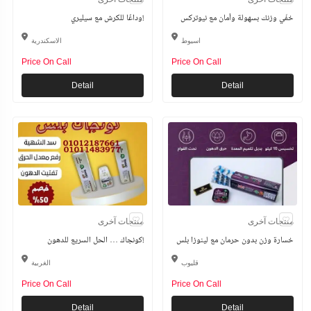
خفّي وزنك بسهولة وأمان مع نيوتركس
وداعًا للكرش مع سيليري!
اسيوط
الاسكندرية
Price On Call
Price On Call
Detail
Detail
منتجات آخرى
منتجات آخرى
خسارة وزن بدون حرمان مع لينوزا بلس
كونجاك … الحل السريع للدهون!
قليوب
الغربية
Price On Call
Price On Call
Detail
Detail