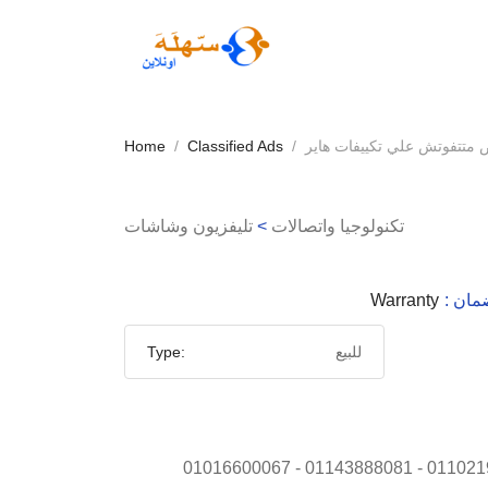
متتفوتش علي تكييفات هاير
Classified Ads
Home
تكنولوجيا واتصالات
>
تليفزيون وشاشات
لضمان
Warranty
للبيع
Type:
للاستفسار 01025188004 - 01102192000 - 01143888081 - 01016600067 whatsapp 01102192000