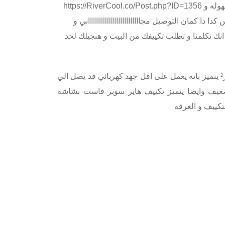
https://RiverCool.co/Post.php?ID=1356 و معانا التقسيط بقي اسهل لان معانا تقدر تقسط تكييفك بكل سهوله و
 كمان التوصيل مجااااااااااااااااااااااااااني و
يك انك تكلمنا و تطلب تكييفك من البيت و هنجيلك لحد
تكييف هاير سوبر فاست بقدرة 1.5 حصان يغطي مساحة 12 متر² يتميز بانه يعمل على اقل جهد كهربائي قد يصل الي
لضعيف وايضا يتميز تكييف هاير سوبر فاست بشاشة
كييف و الغرفه