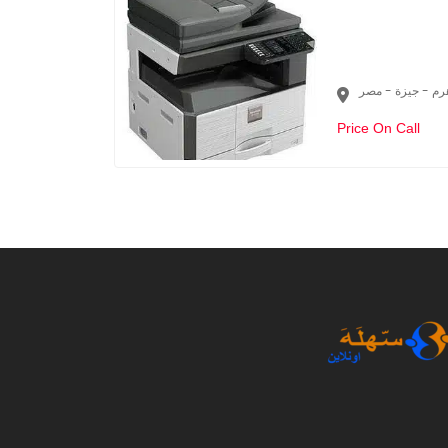
رم - جيزة - مصر
Price On Call