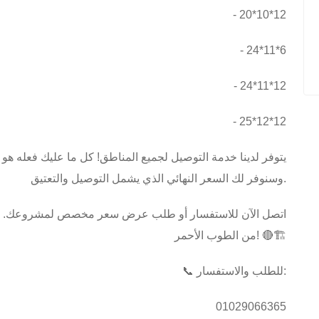
- 20*10*12
- 24*11*6
- 24*11*12
- 25*12*12
وسنوفر لك السعر النهائي الذي يشمل التوصيل والتعتيق.
اتصل الآن للاستفسار أو طلب عرض سعر مخصص لمشروعك. د
من الطوب الأحمر! 🔴🏗️
📞 للطلب والاستفسار:
01029066365