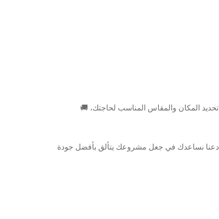
🚚 يتوفر لدينا خدمة التوصيل لجميع المناطق! كل ما عليك فعله هو تحديد المكان والمقاس المناسب لحاجتك،
عنا نساعدك في جعل مشروعك يتألق بأفضل جودة