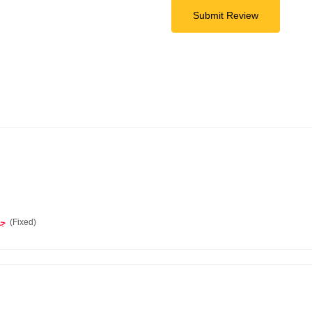
Submit Review
0.0
(Fixed)