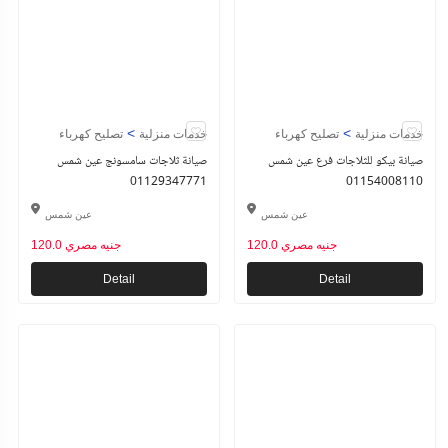
>
>
خدمات منزلية
تصليح كهرباء
خدمات منزلية
تصليح كهرباء
صيانة بيكو للثلاجات فرع عين شمس
صيانة ثلاجات سامسونج عين شمس
01129347771
01154008110
عين شمس
عين شمس
120.0 جنيه مصري
120.0 جنيه مصري
Detail
Detail