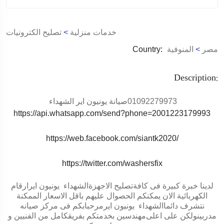
خدمات منزلية
>
تصليح الكترونيات
مصر
>
المنوفية
Country:
Description:
01092279973
صيانة يونيون اير الشهداء
https://api.whatsapp.com/send?phone=2001223179993
https://web.facebook.com/siantk2020/
https://twitter.com/washersfix
لدينا خبرة كبيرة فى كافةتصليح الاجهزة
الشهداء
يونيون اير
ارقام
الكهربائية الان يمكنكم الحصوال عليهم باقل الاسعار الممكنة
نتشرف دائما
الشهداء
يونيون اير
مرحبابكم فى مركز صيانه
مدربينولكن على اعلى
مهندسين
بخدمتكم بفريقكامل من الفنيين و