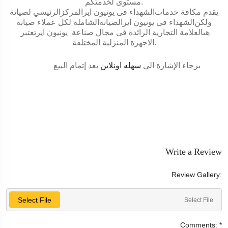
.
مستوى لخدمتكم
يقدم مكافة خدمات
الشهداء
فى
يونيون اير
المركزالرئيسي لصيانة
ولكن
الشهداء
فى
يونيون اير
الصيانةالشاملة لكل عملاء صيانه
هىالعلامة التجارية الرائدة فى مجال صناعة
يونيون اير
تعتبر
.
الاجهزة المنزلية المختلفة
برجاء الإشارة الي
سهله اونلاين
بعد إتمام البيع
Write a Review
Review Gallery:
Select File
Select File
Comments:
*