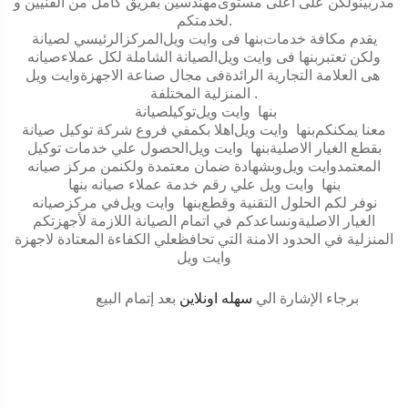
مدربينولكن على اعلى مستوى
مهندسين
بفريق كامل من الفنيين و
.
لخدمتكم
يقدم مكافة خدمات
بنها
فى
وايت ويل
المركزالرئيسي لصيانة
ولكن تعتبر
بنها
فى
وايت ويل
الصيانة الشاملة لكل عملاءصيانه
هى العلامة التجارية الرائدةفى مجال صناعة الاجهزة
وايت ويل
.
المنزلية المختلفة
بنها
وايت ويل
توكيلصيانة
معنا يمكنكم
بنها
وايت ويل
اهلا بكمفي فروع شركة توكيل صيانة
بقطع الغيار الاصلية
بنها
وايت ويل
الحصول علي خدمات توكيل
المعتمد
وايت ويل
وبشهادة ضمان معتمدة ولكنمن مركز صيانه
بنها
وايت ويل
علي رقم خدمة عملاء صيانه
بنها
نوفر لكم الحلول التقنية وقطع
بنها
وايت ويل
في مركزصيانه
الغيار الاصليةونساعدكم في اتمام الصيانة اللازمة لأجهزتكم
المنزلية في الحدود الامنة التي تحافظعلي الكفاءة المعتادة لاجهزة
وايت ويل
برجاء الإشارة الي
سهله اونلاين
بعد إتمام البيع