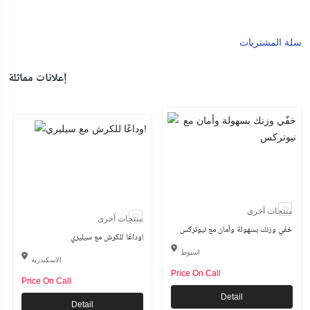
سلة المشتريات
إعلانات مماثلة
منتجات آخرى
منتجات آخرى
خفّي وزنك بسهولة وأمان مع نيوتركس
وداعًا للكرش مع سيليري!
اسيوط
الاسكندرية
Price On Call
Price On Call
Detail
Detail