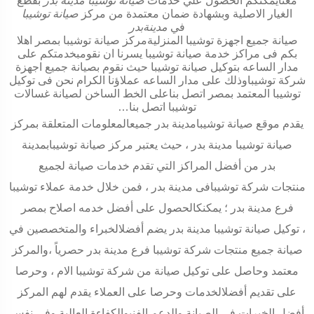
معنايمكنكم الحصول علي خدمات
صيانة توشيبا مدينة بدر
بقطع
الغيار الاصلية وبشهادة ضمان معتمدة من مركز
صيانة توشيبا
في
مدينةبدر
صيانة جميع اجهزة توشيبا المنزليةمركز صيانة توشيبا بمصر اهلا
بكم فى مراكز خدمة صيانة توشيبا يسرنا ان نقومبخدمتكم على
مدار الساعه بتوكيل صيانة توشيبا حيث نقوم بصيانة جميع اجهزة
شركة توشيباوذلك على مدار الساعه عملاؤنا الكرام نحن فى توكيل
توشيبا المعتمد بمصر اتصل بناعلى الخط الساخن لصيانة غسالات
توشيبا اتصل بنا
…
يقدم موقع صيانة
توشيبامدينة بدر
جميعالمعلومات المتعلقة بمركز
صيانة توشيبا مدينة بدر ، حيث يعتبر مركز صيانة توشيبابمدينة
بدر من أفضل المراكز التي تقدم خدمات صيانة لجميع
منتجات شركة توشيبافى مدينة بدر ، فمن خلال خدمة عملاء توشيبا
فرع مدينة بدر ؛ يمكنكالحصول على أفضل خدمه اصلاح بمصر
، توكيل صيانة توشيبا مدينة بدر يضم أفضلالخبراء والمتخصصين في
صيانة جميع منتجات شركة توشيبا فرع مدينة بدر حصرياً ،والمركز
معتمد وحاصل على توكيل صيانة من شركة توشيبا الام ، وحرصا
على تقديم أفضلالخدمات وحرصا على العملاء يقدم لهم المركز
أفضل الخبرات في الصيانة والدعم الفنيوالكفاءة العالية وفي نفس