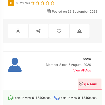
0
0 Reviews
Posted on 18 September 2023
nova
Member Since 8 August، 2026
View All Ads
مدينة بدر
SEE MAP
011540xxxxx
011540xxxxx
Login To View
Login To View