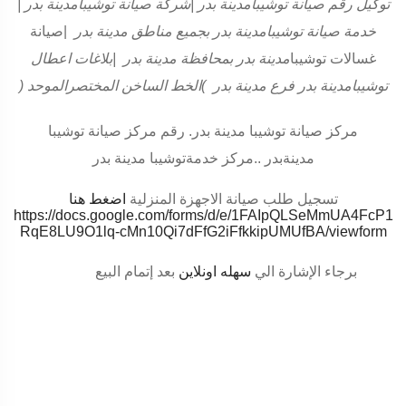
توكيل رقم صيانة توشيبا
مدينة بدر
|
شركة صيانة توشيبا
مدينة بدر
|
خدمة صيانة توشيبا
مدينة بدر بجميع مناطق مدينة بدر
|
صيانة
غسالات توشيبا
مدينة بدر بمحافظة مدينة بدر
|
بلاغات اعطال
توشيبا
مدينة بدر فرع مدينة بدر
(
الخط الساخن المختصرالموحد
)
مركز صيانة توشيبا مدينة بدر. رقم مركز صيانة توشيبا
مدينةبدر
..
مركز خدمةتوشيبا مدينة بدر
تسجيل طلب صيانة الاجهزة المنزلية
اضغط هنا
https://docs.google.com/forms/d/e/1FAIpQLSeMmUA4FcP1
RqE8LU9O1lq-cMn10Qi7dFfG2iFfkkipUMUfBA/viewform
برجاء الإشارة الي
سهله اونلاين
بعد إتمام البيع