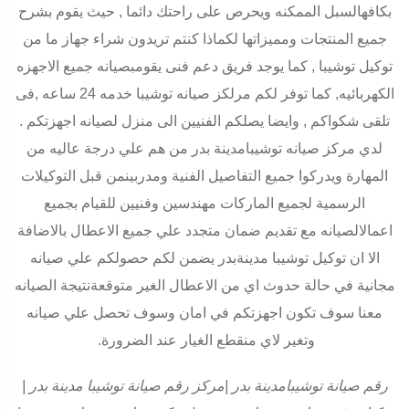
بكافهالسبل الممكنه ويحرص على راحتك دائما , حيث يقوم بشرح
جميع المنتجات ومميزاتها لكماذا كنتم تريدون شراء جهاز ما من
توكيل توشيبا , كما يوجد فريق دعم فنى يقومبصيانه جميع الاجهزه
الكهربائيه, كما توفر لكم مرلكز صيانه توشيبا خدمه 24 ساعه ,فى
تلقى شكواكم , وايضا يصلكم الفنيين الى منزل لصيانه اجهزتكم .
لدي مركز صيانه توشيبامدينة بدر من هم علي درجة عاليه من
المهارة ويدركوا جميع التفاصيل الفنية ومدربينمن قبل التوكيلات
الرسمية لجميع الماركات مهندسين وفنيين للقيام بجميع
اعمالالصيانه مع تقديم ضمان متجدد علي جميع الاعطال بالاضافة
الا ان توكيل توشيبا مدينةبدر يضمن لكم حصولكم علي صيانه
مجانية في حالة حدوث اي من الاعطال الغير متوقعةنتيجة الصيانه
معنا سوف تكون اجهزتكم في امان وسوف تحصل علي صيانه
وتغير لاي منقطع الغيار عند الضرورة
.
رقم صيانة
توشيبا
مدينة بدر
|
مركز رقم صيانة توشيبا مدينة بدر
|