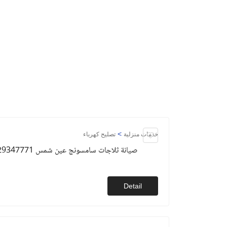
>
خدمات منزلية
تصليح كهرباء
صيانة ثلاجات سامسونج عين شمس 01129347771
Detail