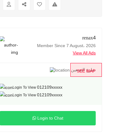
renax4
Member Since 7 August، 2026
View All Ads
شارع التسعين
SEE MAP
012109xxxxx
Login To View
012109xxxxx
Login To View
Login to Chat