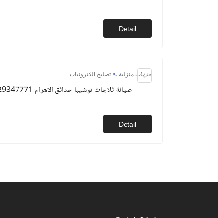
Detail
>
خدمات منزلية
تصليح الكترونيات
صيانة ثلاجات توشيبا حدائق الاهرام 01129347771
Detail