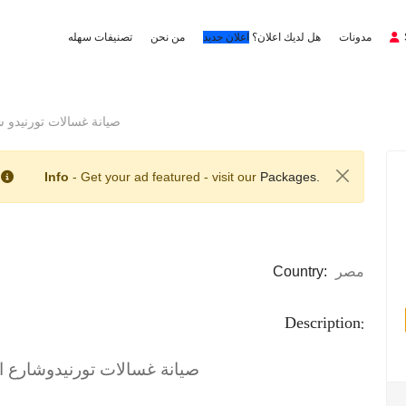
مدونات
هل لديك اعلان؟
اعلان جديد
من نحن
تصنيفات سهله
صيانة غسالات تورنيدو شارع الت
Info
- Get your ad featured - visit our
Packages.
مصر
Country:
Description:
صيانة غسالات تورنيدو
شارع ا