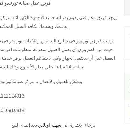
فريق عمل صيانة تورنيدو ف
يوجد فريق دعم فنى يقوم بصيانه جميع الاجهزه الكهربائيه مر
يدعمك ويخدمك بكافه السبل الممكنه
وديب فريزر تورنيدو فى شارع التسعين و ثلاجات تورنيدو فى
حيث من الضروري أن يعمل العميل بمعرفةالمعلومات الازمة م
العطل قبل أن يبعثفي الجهاز وكي لا يتفاقم العطل يوفر خدمة
متاحة 24 ساعة علي مدار الأسبوع وذلك لتحسين مستوي الخدمة ورضاء العملاء
ويمكن للعميل بالأتصال بـ مركز صيانة تورن
1112124913
1010916814
برجاء الإشارة الي
سهله اونلاين
بعد إتمام البيع