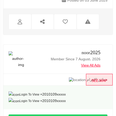
Posted on 03 June 2025
noor2025
Member Since 7 August، 2026
View All Ads
حدائق الاهرام
SEE MAP
+2010109xxxxx
Login To View
+2010109xxxxx
Login To View