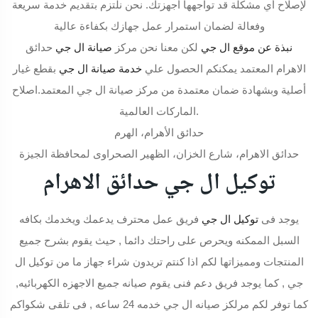
لإصلاح أي مشكلة قد تواجهها أجهزتك. نحن نلتزم بتقديم خدمة سريعة
وفعالة لضمان استمرار عمل جهازك بكفاءة عالية
نبذة عن موقع ال جي
لكن معنا نحن مركز
صيانة ال جي
حدائق
الاهرام المعتمد يمكنكم الحصول علي
خدمة صيانة ال جي
بقطع غيار
أصلية وبشهادة ضمان معتمدة من مركز صيانة ال جي المعتمد.اصلاح
الماركات العالمية.
حدائق الأهرام، الهرم
حدائق الاهرام، شارع الخزان، الظهير الصحراوى لمحافظة الجيزة
توكيل ال جي حدائق الاهرام
يوجد فى
توكيل ال جي
فريق عمل محترف يدعمك ويخدمك بكافه
السبل الممكنه ويحرص على راحتك دائما , حيث يقوم بشرح جميع
المنتجات ومميزاتها لكم اذا كنتم تريدون شراء جهاز ما من توكيل ال
جي , كما يوجد فريق دعم فنى يقوم صيانه جميع الاجهزه الكهربائيه,
كما توفر لكم مرلكز صيانه ال جي خدمه 24 ساعه , فى تلقى شكواكم