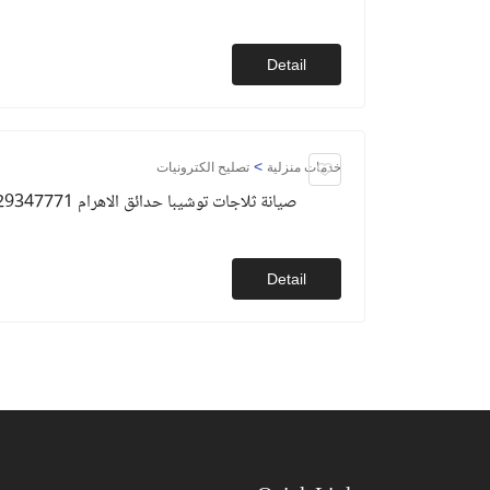
Detail
>
خدمات منزلية
تصليح الكترونيات
صيانة ثلاجات توشيبا حدائق الاهرام 01129347771
Detail