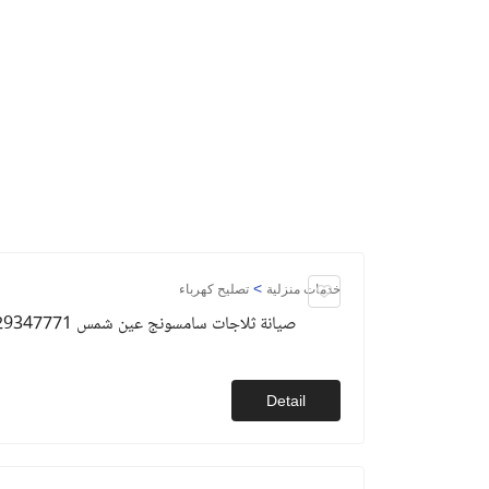
>
خدمات منزلية
تصليح كهرباء
صيانة ثلاجات سامسونج عين شمس 01129347771
Detail