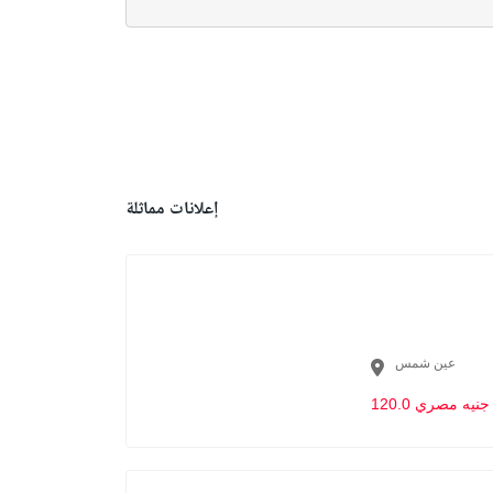
إعلانات مماثلة
عين شمس
120.0 جنيه مصري