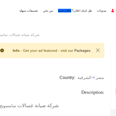
مدونات
هل لديك اعلان؟
اعلان جديد
من نحن
تصنيفات سهله
شركة صيانة غسالات سامسونج ابو ح
Info
- Get your ad featured - visit our
Packages.
مصر
>
الشرقية
Country:
Description:
شركة صيانة غسالات
سامسونج ا