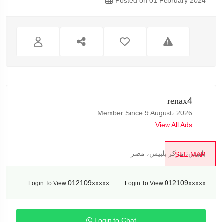
Posted on 01 February 2024
renax4
Member Since 9 August، 2026
View All Ads
بلبيس، مركز بلبيس، مصر
SEE MAP
012109xxxxx
012109xxxxx
Login To View
Login To View
Login to Chat