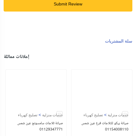
Submit Review
سلة المشتريات
إعلانات مماثلة
>
>
خدمات منزلية
تصليح كهرباء
خدمات منزلية
تصليح كهرباء
صيانة بيكو للثلاجات فرع عين شمس
صيانة ثلاجات سامسونج عين شمس
01129347771
01154008110