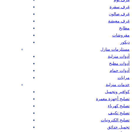
غرف سفرة
غرف صالون
غرف معيشة
مطابخ
مفروشات
ديكور
مستلزمات منازل
أدوات منزلية
أدوات مطبخ
أدوات حمام
مرايات
خدمات منزلية
كوافير وتجميل
تصليح أجهزة معمرة
تصليح كهرباء
تصليح تكييف
تصليح الكترونيات
تجميل حدائق