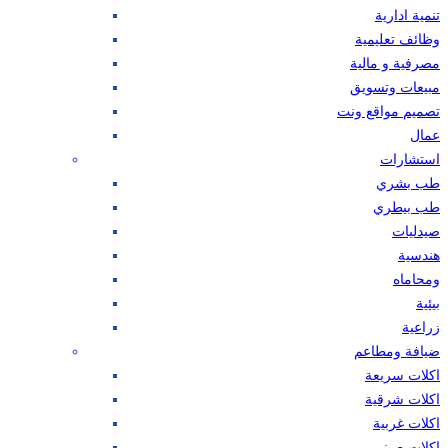
تنمية ادارية
وظائف تعليمية
مصرفية و مالية
مبيعات وتسويق
تصميم مواقع ونت
عمال
استشارات
طب بشري
طب بيطري
صيدليات
هندسية
ومحاماه
بيئية
زراعية
ضيافة ومطاعم
اكلات سريعة
اكلات شرقية
اكلات غربية
اكلات صيني