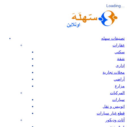
Loading…
تصنيفات سهله
عقارات
سكني
شقة
إدارى
محلات تجارية
أراضي
مزارع
المركبات
سيارات
اتوبيس و نقل
قطع غيار سيارات
أثاث وديكور
غرف نوم