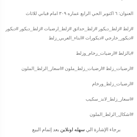
العنوان: ٦ اكتوبر الحي الرابع عماره ٣٠٩ امام قباني للاثاث
#زلط
#زلط_ديكور
#زلط_حدائق
#زلط_ارضيات
#زلط_ديكور
#ديكور
#ديكور_خارجي
#ديكورات
#ابناء_العربي_زلط
#بالزلط
#ارضيات_رخام_وزلط
#ارضيات_زلط
#ارضيات_زلط_ملون
#اسعار_الزلط_الملون
#ارضيات_زلط_ورخام
#اسعار_زلط_لاند_سكيب
#اشكال_الزلط_الملون
برجاء الإشارة الي
سهله اونلاين
بعد إتمام البيع