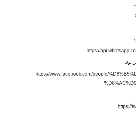
ى
ب
https://api.whatsapp
س بوك
https://www.facebook.com/people/%D
%D8%AC%D9%
https://t