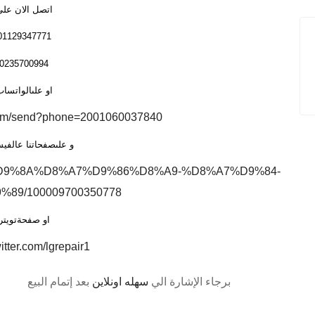
اتصل الان عل
01129347771
0235700994
او علىالواتسا
.com/send?phone=2001060037840
و علىصفحاتنا عالفي
8%B5%D9%8A%D8%A7%D9%86%D8%A9-%D8%A7%D9%84-
89/100009700350778
او صفحةتويتر
witter.com/lgrepair1
برجاء الإشارة الي
سهله اونلاين
بعد إتمام البيع