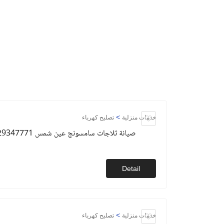
>
خدمات منزلية
تصليح كهرباء
صيانة ثلاجات سامسونج عين شمس 01129347771
Detail
>
خدمات منزلية
تصليح كهرباء