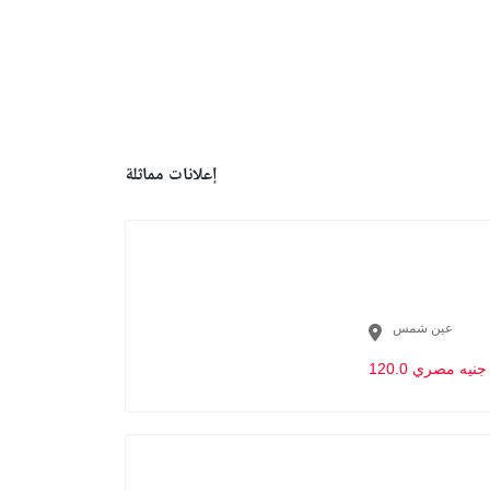
إعلانات مماثلة
عين شمس
120.0 جنيه مصري