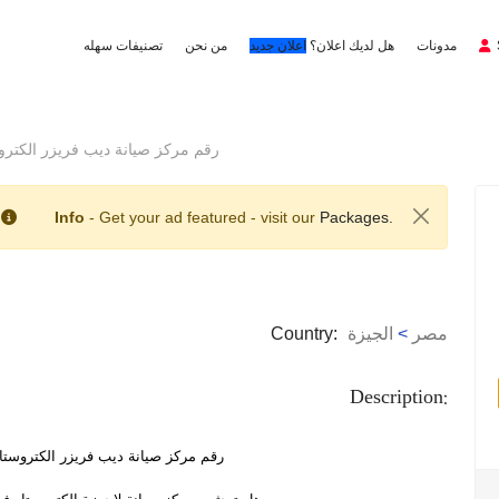
مدونات
هل لديك اعلان؟
اعلان جديد
من نحن
تصنيفات سهله
رقم مركز صيانة ديب فريزر الكتروستار الع
Info
- Get your ad featured - visit our
Packages.
مصر
>
الجيزة
Country:
Description:
رقم مركز صيانة ديب فريزر الكتروستار العمران