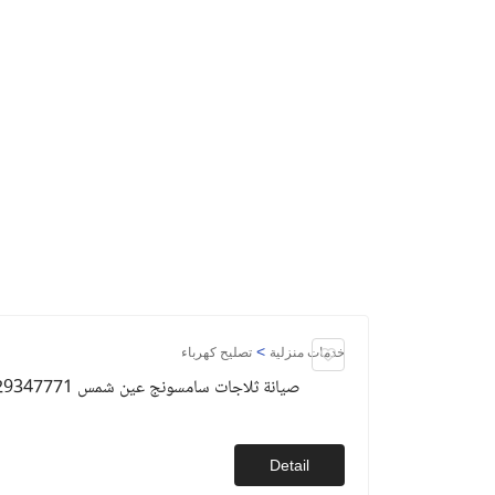
>
خدمات منزلية
تصليح كهرباء
صيانة ثلاجات سامسونج عين شمس 01129347771
Detail