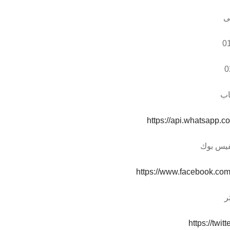
ى
0
0
اب
https://api.whatsapp
فيس بوك
https://www.facebook.com
ر
https://twi