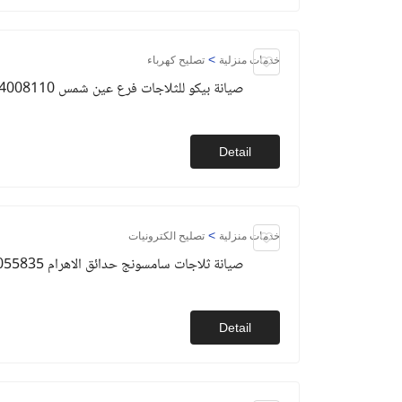
>
خدمات منزلية
تصليح كهرباء
صيانة بيكو للثلاجات فرع عين شمس 01154008110
Detail
>
خدمات منزلية
تصليح الكترونيات
صيانة ثلاجات سامسونج حدائق الاهرام 01093055835
Detail