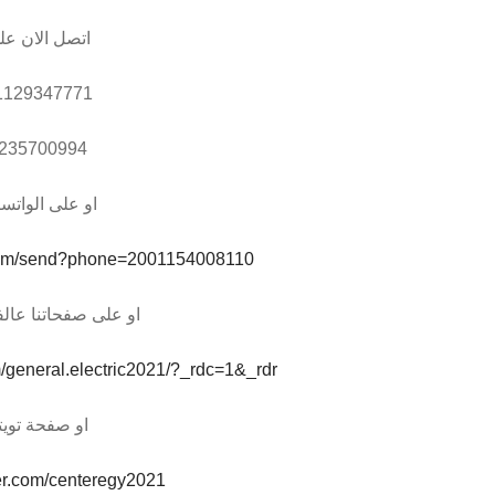
اتصل الان عل
1129347771
235700994
او على الواتس
.com/send?phone=2001154008110
او على صفحاتنا عال
/general.electric2021/?_rdc=1&_rdr
او صفحة تويت
tter.com/centeregy2021