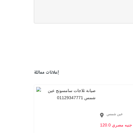
إعلانات مماثلة
عين شمس
120.0 جنيه مصري