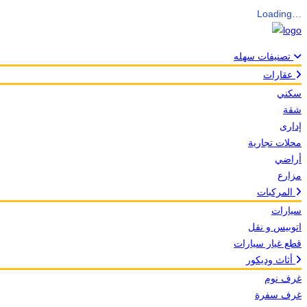
Loading…
تصنيفات سهله
عقارات
سكني
شقة
إدارى
محلات تجارية
أراضي
مزارع
المركبات
سيارات
اتوبيس و نقل
قطع غيار سيارات
أثاث وديكور
غرف نوم
غرف سفرة