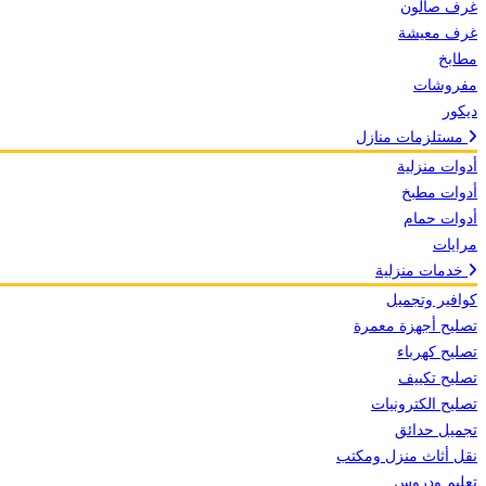
غرف صالون
غرف معيشة
مطابخ
مفروشات
ديكور
مستلزمات منازل
أدوات منزلية
أدوات مطبخ
أدوات حمام
مرايات
خدمات منزلية
كوافير وتجميل
تصليح أجهزة معمرة
تصليح كهرباء
تصليح تكييف
تصليح الكترونيات
تجميل حدائق
نقل أثاث منزل ومكتب
تعليم ودروس