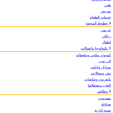
طبي
تمريض
خدمات الطعام
خطوط الموضة
حريمي
رجالي
اطفال
تكنولوجيا وإتصالات
كمبيوتر مكتبي وملحقاته
لاب توب
موبايل وتابلت
دش وستالايت
تليفزيون وشاشات
العاب ومشغلاتها
وظائف
مهندسين
صيادلة
تنمية ادارية