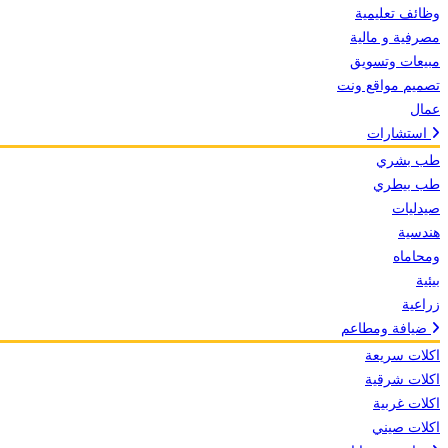
وظائف تعليمية
مصرفية و مالية
مبيعات وتسويق
تصميم مواقع ونت
عمال
استشارات
طب بشري
طب بيطري
صيدليات
هندسية
ومحاماه
بيئية
زراعية
ضيافة ومطاعم
اكلات سريعة
اكلات شرقية
اكلات غربية
اكلات صيني