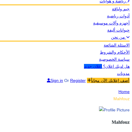
رياضة و هوايات
جيم ولياقة
أدوات رياضية
أجهزه وآلات موسيقية
حيوانات أليفة
من نحن
الاسئلة الشائعة
الأحكام والشروط
سياسة الخصوصية
هل لديك اعلان؟
اعلان جديد
مدونات
أضف إعلانك الآن مجاناً
Register
Or
Sign in
Home
Mahfouz
Mahfouz