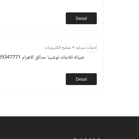
Detail
>
خدمات منزلية
تصليح الكترونيات
صيانة ثلاجات توشيبا حدائق الاهرام 01129347771
Detail