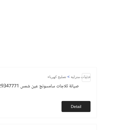
>
خدمات منزلية
تصليح كهرباء
صيانة ثلاجات سامسونج عين شمس 01129347771
Detail