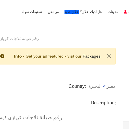
مدونات
هل لديك اعلان؟
اعلان جديد
من نحن
تصنيفات سهله
رقم صيانة ثلاجات كريازي كوم ح
Info
- Get your ad featured - visit our
Packages.
مصر
>
البحيرة
Country:
Description:
رقم صيانة ثلاجات
كريازي كوم