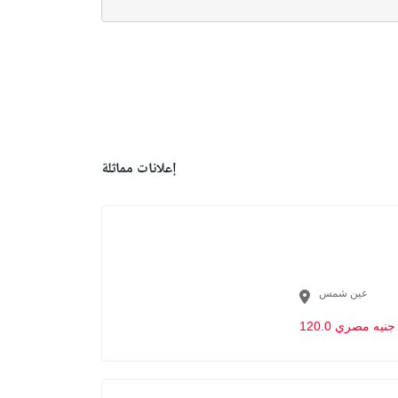
إعلانات مماثلة
عين شمس
120.0 جنيه مصري