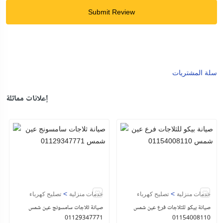
Submit Review
سلة المشتريات
إعلانات مماثلة
>
>
خدمات منزلية
تصليح كهرباء
خدمات منزلية
تصليح كهرباء
صيانة بيكو للثلاجات فرع عين شمس
صيانة ثلاجات سامسونج عين شمس
01129347771
01154008110