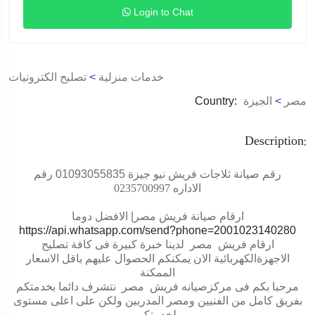
Login to Chat
خدمات منزلية
>
تصليح الكترونيات
مصر
>
الجيزة
Country:
Description:
رقم صيانة ثلاجات فريش نيو جيزة 01093055835 رقم
الاداره
0235700997
ارقام صيانة فريش مصر| الافضل دوما
https://api.whatsapp.com/send?phone=2001023140280
ارقام فريش مصر لدينا خبرة كبيرة فى كافة تصليح
الاجهزةالكهربائية الان يمكنكم الحصوال عليهم باقل الاسعار
الممكنة
مرحبا بكم فى مركزصيانه فريش مصر نتشرف دائما بخدمتكم
بفريق كامل من الفنيين ومصر المدربين ولكن على اعلى مستوى
.
لخدمتكم