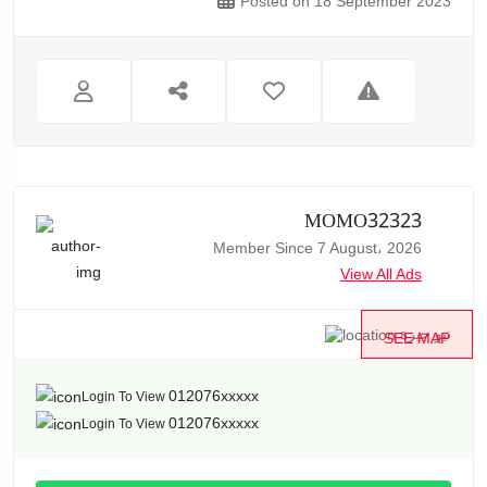
Posted on 18 September 2023
MOMO32323
Member Since 7 August، 2026
View All Ads
نيو جيزة
SEE MAP
012076xxxxx
Login To View
012076xxxxx
Login To View