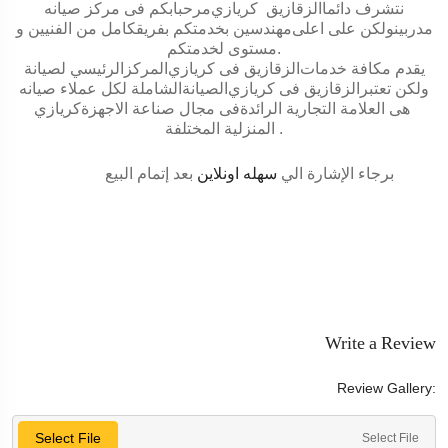
نتشرف دائما
الزقازيق
كريازي
مرحبابكم فى مركز صيانه
مدربينولكن على اعلى
مهندسين
بخدمتكم بفريقكامل من الفنيين و
.
مستوى لخدمتكم
يقدم مكافة خدمات
الزقازيق
فى
كريازي
المركزالرئيسي لصيانة
ولكن تعتبر
الزقازيق
فى
كريازي
الصيانةالشاملة لكل عملاء صيانه
هى العلامة التجارية الرائدةفى مجال صناعة الاجهزة
كريازي
.
المنزلية المختلفة
برجاء الإشارة الي
سهله اونلاين
بعد إتمام البيع
Write a Review
Review Gallery:
Select File
Select File